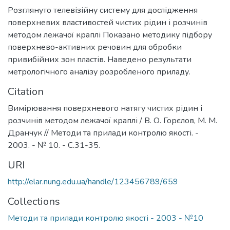
Розглянуто телевізійну систему для дослідження
поверхневих властивостей чистих рідин і розчинів
методом лежачої краплі Показано методику підбору
поверхнево-активних речовин для обробки
привибійних зон пластів. Наведено результати
метрологічного аналізу розробленого приладу.
Citation
Вимірювання поверхневого натягу чистих рідин і
розчинів методом лежачої краплі / В. О. Горєлов, М. М.
Дранчук // Методи та прилади контролю якості. -
2003. - № 10. - С.31-35.
URI
http://elar.nung.edu.ua/handle/123456789/659
Collections
Методи та прилади контролю якості - 2003 - №10