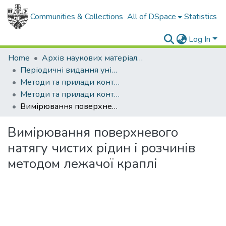
Communities & Collections
All of DSpace
Statistics
Log In
Home
Архів наукових матеріалів
Періодичні видання університету
Методи та прилади контролю якості
Методи та прилади контролю якості - 2003 - №10
Вимірювання поверхневого натягу чистих рідин і розчинів методом лежачої краплі
Вимірювання поверхневого
натягу чистих рідин і розчинів
методом лежачої краплі