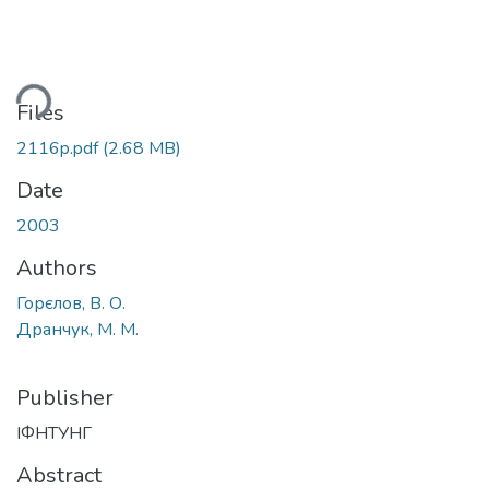
ding...
Files
2116p.pdf
(2.68 MB)
Date
2003
Authors
Горєлов, В. О.
Дранчук, М. М.
Publisher
ІФНТУНГ
Abstract