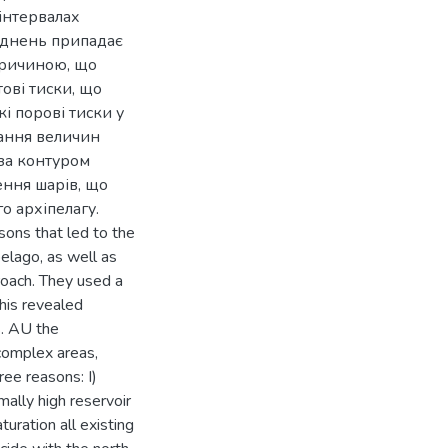
інтервалах
ладнень припадає
причиною, що
ові тиски, що
кі порові тиски у
тання величин
за контуром
ення шарів, що
о архіпелагу.
sons that led to the
pelago, as well as
oach. They used a
his revealed
s. AU the
 complex areas,
ree reasons: I)
ally high reservoir
turation all existing