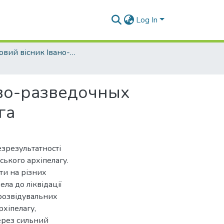
Log In
Науковий вісник Івано-Франківського національного технічного університету нафти і газу - 2015 - №2
во-разведочных
га
зрезультатності
ького архіпелагу.
ти на різних
ла до ліквідації
розвідувальних
рхіпелагу,
ерез сильний