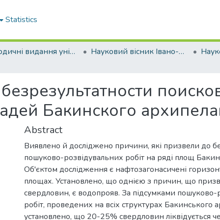
Statistics
Періодичні видання університету
Науковий вісник Івано-Франківського національного технічного університету нафти і газу
безрезультатности поиско
адей Бакинского архипела
Abstract
Виявлено й досліджено причини, які призвели до бе
пошуково-розвідувальних робіт на ряді площ Бакинс
Об'єктом дослідження є нафтозагонасичені горизон
площах. Установлено, що однією з причин, що призве
свердловин, є водопрояв. За підсумками пошуково-
робіт, проведених на всіх структурах Бакинського а
установлено, що 20-25% свердловин ліквідується ч