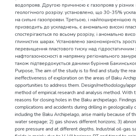
водопрояв. Другою причиною є газопрояв у різних 
геологічного розрізу: установлено, що 30-35% уск
на сильні газопрояви. Третьою, і найпоширенішою 
призводить до ускладнень, є аномально високі пласт
спостерігаються по всьому розрізу, і аномально висо
глинистих шарах. Установлено закономірність зрос
перевищення пластового тиску над гідростатичним 
нафтогазоносності в напрямку регіонального занур
також підтвердокується даними буріння Бакинськог
Purpose, The aim of the study is to find and study the rea
ineffectiveness of exploration on the areas of Baku Archi
opportunities to address them. Design/methodology/appr
method of empirical research and analysis method. With t
reasons for closing holes in the Baku archipelago. Finding
complications and accidents during drilling in geologically
including the Baku Archipelago, arise mainly because of th
water seepage; 2) gas shows different horizons; 3) abnorm
pore pressure and at different depths. Industrial oil-gas sa