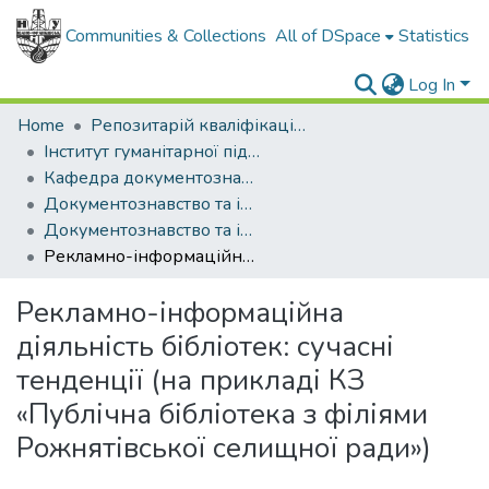
Communities & Collections
All of DSpace
Statistics
Log In
Home
Репозитарій кваліфікаційних робіт здобувачів вищої освіти
Інститут гуманітарної підготовки та державного управління
Кафедра документознавства та інформаційної діяльності
Документознавство та інформаційна діяльність (рівень бакалавр)
Документознавство та інформаційна діяльність (рівень бакалавр) Документознавство та інформаційна діяльність, бакалавр.2025
Рекламно-інформаційна діяльність бібліотек: сучасні тенденції (на прикладі КЗ «Публічна бібліотека з філіями Рожнятівської селищної ради»)
Рекламно-інформаційна
діяльність бібліотек: сучасні
тенденції (на прикладі КЗ
«Публічна бібліотека з філіями
Рожнятівської селищної ради»)