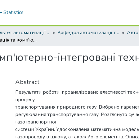
Statistics
Факультет автоматизації та енергетики
Кафедра автоматизації та комп'ютерно-інтегрованих технологій
Автоматизація та комп'ютерно-інтегровані технології (рівень бакалавр), 2025
мп'ютерно-інтегровані техн
Abstract
Результати роботи: проаналізовано властивості техн
процесу
транспортування природного газу. Вибрано параме
регулювання транспортування газу. Розглянуто суча
газотранспортної
системи України. Удосконалена математична модель
газопроводу в цілому, а також його елементів. Опис