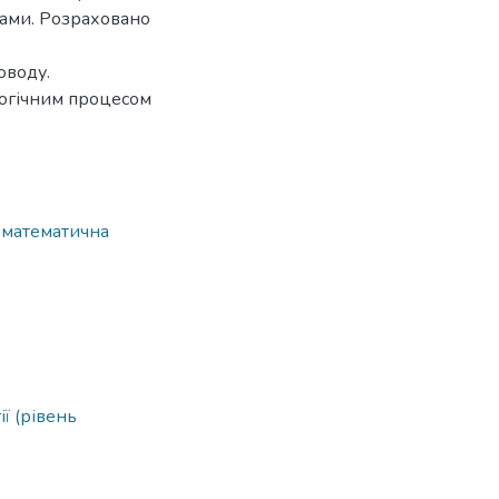
ами. Розраховано
оводу.
логічним процесом
,
математична
ї (рівень