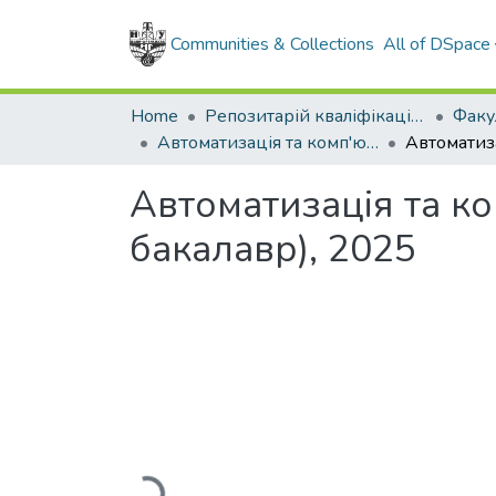
Communities & Collections
All of DSpace
Home
Репозитарій кваліфікаційних робіт здобувачів вищої освіти
Автоматизація та комп'ютерно-інтегровані технології (рівень бакалавр), 2025
Автоматизація та ко
бакалавр), 2025
Loading...