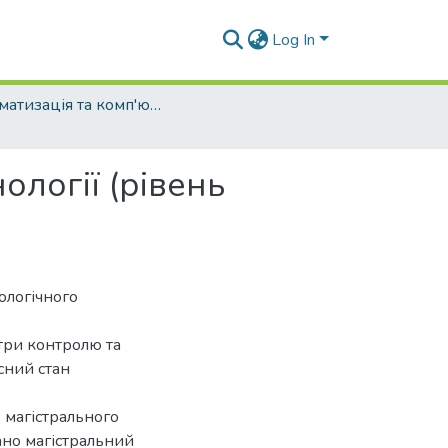
Log In
Автоматизація та комп'ютерно-інтегровані технології (рівень бакалавр)
ології (рівень
ологічного
три контролю та
сний стан
 магістрального
ано магістральний