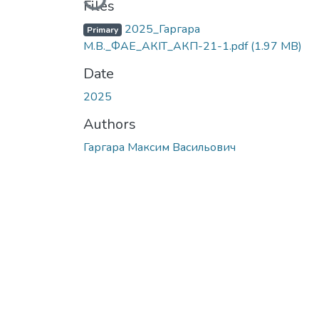
Files
2025_Гаргара
Primary
М.В._ФАЕ_АКІТ_АКП-21-1.pdf
(1.97 MB)
Date
2025
Authors
Гаргара Максим Васильович