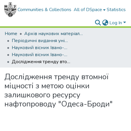
Communities & Collections
All of DSpace
Statistics
Log In
Home
Архів наукових матеріалів
Періодичні видання університету
Науковий вісник Івано-Франківського національного технічного університету нафти і газу
Науковий вісник Івано-Франківського національного технічного університету нафти і газу - 2011 - №2
Дослідження тренду втомної міцності з метою оцінки залишкового ресурсу нафтопроводу "Одеса-Броди"
Дослідження тренду втомної
міцності з метою оцінки
залишкового ресурсу
нафтопроводу "Одеса-Броди"