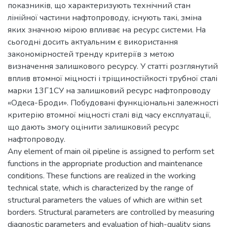
показників, що характеризують технічний стан
лінійної частини нафтопроводу, існують такі, зміна
яких значною мірою впливає на ресурс системи. На
сьогодні досить актуальним є використання
закономірностей тренду критеріїв з метою
визначення залишкового ресурсу. У статті розглянутий
вплив втомної міцності і тріщиностійкості трубної сталі
марки 13Г1СУ на залишковий ресурс нафтопроводу
«Одеса-Броди». Побудовані функціональні залежності
критерію втомної міцності сталі від часу експлуатації,
що дають змогу оцінити залишковий ресурс
нафтопроводу.
Any element of main oil pipeline is assigned to perform set
functions in the appropriate production and maintenance
conditions. These functions are realized in the working
technical state, which is characterized by the range of
structural parameters the values of which are within set
borders. Structural parameters are controlled by measuring
diagnostic parameters and evaluation of high-quality signs