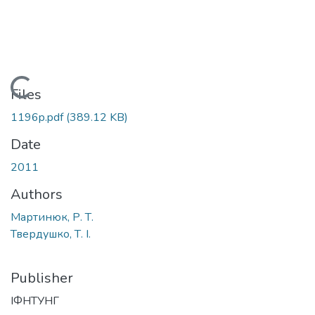
Loading...
Files
1196p.pdf
(389.12 KB)
Date
2011
Authors
Мартинюк, Р. Т.
Твердушко, Т. І.
Publisher
ІФНТУНГ