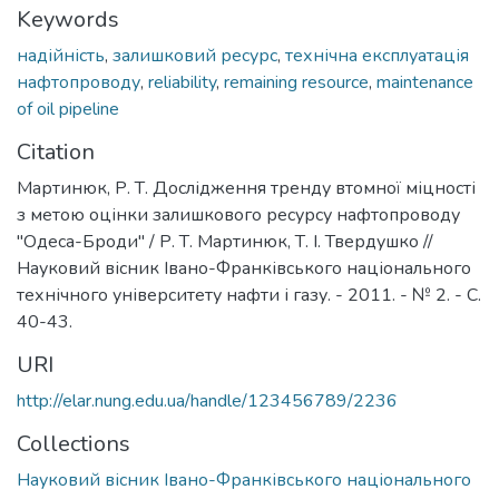
Keywords
надійність
,
залишковий ресурс
,
технічна експлуатація
нафтопроводу
,
reliability
,
remaining resource
,
maintenance
of oil pipeline
Citation
Мартинюк, Р. Т. Дослідження тренду втомної міцності
з метою оцінки залишкового ресурсу нафтопроводу
"Одеса-Броди" / Р. Т. Мартинюк, Т. І. Твердушко //
Науковий вісник Івано-Франківського національного
технічного університету нафти і газу. - 2011. - № 2. - С.
40-43.
URI
http://elar.nung.edu.ua/handle/123456789/2236
Collections
Науковий вісник Івано-Франківського національного