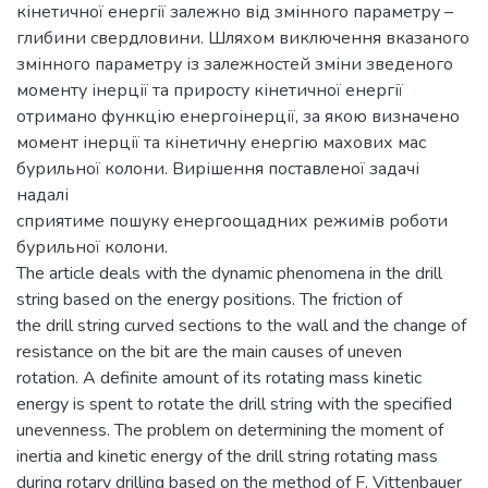
кінетичної енергії залежно від змінного параметру –
глибини свердловини. Шляхом виключення вказаного
змінного параметру із залежностей зміни зведеного
моменту інерції та приросту кінетичної енергії
отримано функцію енергоінерції, за якою визначено
момент інерції та кінетичну енергію махових мас
бурильної колони. Вирішення поставленої задачі
надалі
сприятиме пошуку енергоощадних режимів роботи
бурильної колони.
The article deals with the dynamic phenomena in the drill
string based on the energy positions. The friction of
the drill string curved sections to the wall and the change of
resistance on the bit are the main causes of uneven
rotation. A definite amount of its rotating mass kinetic
energy is spent to rotate the drill string with the specified
unevenness. The problem on determining the moment of
inertia and kinetic energy of the drill string rotating mass
during rotary drilling based on the method of F. Vittenbauer