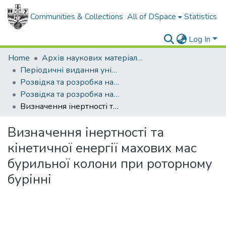
Communities & Collections
All of DSpace
Statistics
Log In
Home
Архів наукових матеріалів
Періодичні видання університету
Розвідка та розробка нафтових і газових родовищ
Розвідка та розробка нафтових і газових родовищ - 2017 - №3
Визначення інертності та кінетичної енергії махових мас бурильної колони при роторному бурінні
Визначення інертності та
кінетичної енергії махових мас
бурильної колони при роторному
бурінні