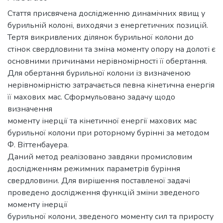
Стаття присвячена дослідженню динамічних явищ у
бурильній колоні, виходячи з енергетичних позицій.
Тертя викривлених ділянок бурильної колони до
стінок свердловини та зміна моменту опору на долоті є
основними причинами нерівномірності її обертання.
Для обертання бурильної колони із визначеною
нерівномірністю затрачається певна кінетична енергія
її махових мас. Сформульовано задачу щодо
визначення
моменту інерції та кінетичної енергії махових мас
бурильної колони при роторному бурінні за методом
Ф. Віттенбауера.
Даний метод реалізовано завдяки промисловим
дослідженням режимних параметрів буріння
свердловини. Для вирішення поставленої задачі
проведено дослідження функцій зміни зведеного
моменту інерції
бурильної колони, зведеного моменту сил та приросту