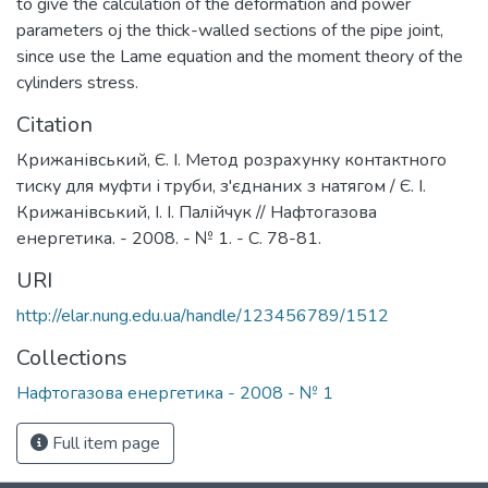
to give the calculation of the deformation and power
parameters oj the thick-walled sections of the pipe joint,
since use the Lame equation and the moment theory of the
cylinders stress.
Citation
Крижанівський, Є. І. Метод розрахунку контактного
тиску для муфти і труби, з'єднаних з натягом / Є. І.
Крижанівський, І. І. Палійчук // Нафтогазова
енергетика. - 2008. - № 1. - С. 78-81.
URI
http://elar.nung.edu.ua/handle/123456789/1512
Collections
Нафтогазова енергетика - 2008 - № 1
Full item page