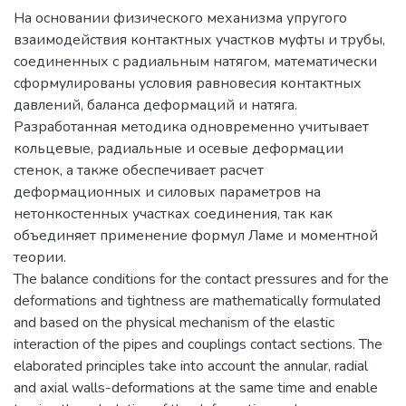
На основании физического механизма упругого
взаимодействия контактных участков муфты и трубы,
соединенных с радиальным натягом, математически
сформулированы условия равновесия контактных
давлений, баланса деформаций и натяга.
Разработанная методика одновременно учитывает
кольцевые, радиальные и осевые деформации
стенок, а также обеспечивает расчет
деформационных и силовых параметров на
нетонкостенных участках соединения, так как
объединяет применение формул Ламе и моментной
теории.
The balance conditions for the contact pressures and for the
deformations and tightness are mathematically formulated
and based on the physical mechanism of the elastic
interaction of the pipes and couplings contact sections. The
elaborated principles take into account the annular, radial
and axial walls-deformations at the same time and enable