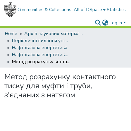
Communities & Collections
All of DSpace
Statistics
Log In
Home
Архів наукових матеріалів
Періодичні видання університету
Нафтогазова енергетика
Нафтогазова енергетика - 2008 - № 1
Метод розрахунку контактного тиску для муфти і труби, з'єднаних з натягом
Метод розрахунку контактного
тиску для муфти і труби,
з'єднаних з натягом