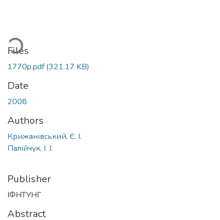
ading...
Files
1770p.pdf
(321.17 KB)
Date
2008
Authors
Крижанівський, Є. І.
Палійчук, І. І.
Publisher
ІФНТУНГ
Abstract