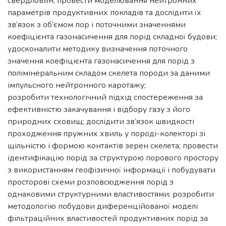
свердловин; провести моделювання нейтронних
параметрів продуктивних покладів та дослідити їх
зв’язок з об’ємом пор і поточними значеннями
коефіцієнта газонасичення для порід складної будови;
удосконалити методику визначення поточного
значення коефіцієнта газонасичення для порід з
полімінеральним складом скелета породи за даними
імпульсного нейтронного каротажу;
розробити технологічний підхід спостереження за
ефективністю закачування і відбору газу з його
природних сховищ; дослідити зв’язок швидкості
проходження пружних хвиль у породі-колекторі зі
щільністю і формою контактів зерен скелета; провести
ідентифікацію порід за структурою порового простору
з використанням геофізичної інформації і побудувати
просторові схеми розповсюдження порід з
однаковими структурними властивостями; розробити
методологію побудови диференційованої моделі
фільтраційних властивостей продуктивних порід за