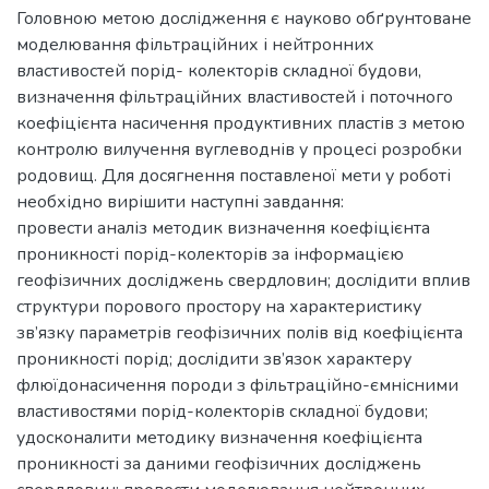
Головною метою дослідження є науково обґрунтоване
моделювання фільтраційних і нейтронних
властивостей порід- колекторів складної будови,
визначення фільтраційних властивостей і поточного
коефіцієнта насичення продуктивних пластів з метою
контролю вилучення вуглеводнів у процесі розробки
родовищ. Для досягнення поставленої мети у роботі
необхідно вирішити наступні завдання:
провести аналіз методик визначення коефіцієнта
проникності порід-колекторів за інформацією
геофізичних досліджень свердловин; дослідити вплив
структури порового простору на характеристику
зв’язку параметрів геофізичних полів від коефіцієнта
проникності порід; дослідити зв’язок характеру
флюїдонасичення породи з фільтраційно-ємнісними
властивостями порід-колекторів складної будови;
удосконалити методику визначення коефіцієнта
проникності за даними геофізичних досліджень