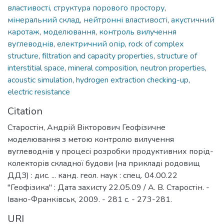
властивості
,
структура порового простору
,
мінеральний склад
,
нейтронні властивості
,
акустичний
каротаж
,
моделювання
,
контроль вилучення
вуглеводнів
,
електричний опір
,
rock of complex
structure
,
filtration and capacity properties
,
structure of
interstitial space
,
mineral composition
,
neutron properties
,
acoustic simulation
,
hydrogen extraction checking-up
,
electric resistance
Citation
Старостін, Андрій Вікторович Геофізичне
моделювання з метою контролю вилучення
вуглеводнів у процесі розробки продуктивних порід-
колекторів складної будови (на прикладі родовищ
ДДЗ) : дис. ... канд. геол. наук : спец. 04.00.22
"Геофізика" : Дата захисту 22.05.09 / А. В. Старостін. -
Івано-Франківськ, 2009. - 281 с. - 273-281.
URI