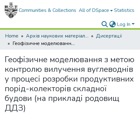
Communities & Collections
All of DSpace
Statistics
Log In
Home
Архів наукових матеріалів
Дисертації
Геофізичне моделювання з метою контролю вилучення вуглеводнів у процесі розробки продуктивних порід-колекторів складної будови (на прикладі родовищ ДДЗ)
Геофізичне моделювання з метою
контролю вилучення вуглеводнів
у процесі розробки продуктивних
порід-колекторів складної
будови (на прикладі родовищ
ДДЗ)