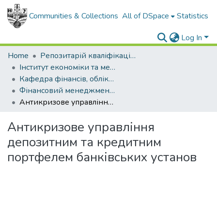
Communities & Collections
All of DSpace
Statistics
Log In
Home
Репозитарій кваліфікаційних робіт здобувачів вищої освіти
Інститут економіки та менеджменту
Кафедра фінансів, обліку та оподаткування
Фінансовий менеджмент у сфері бізнесу, магістр, 2024
Антикризове управління депозитним та кредитним портфелем банківських установ
Антикризове управління
депозитним та кредитним
портфелем банківських установ