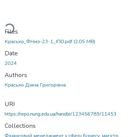
ding...
Files
Красько_ФНмз-23-1_ІПО.pdf
(2.05 MB)
Date
2024
Authors
Красько Діана Григорівна
URI
https://repo.nung.edu.ua/handle/123456789/11453
Collections
Фінансовий менеджмент у сфері бізнесу, магістр,