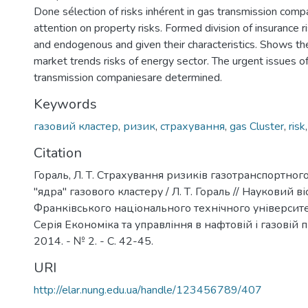
Done sélection of risks inhérent in gas transmission comp
attention on property risks. Formed division of insurance 
and endogenous and given their characteristics. Shows th
market trends risks of energy sector. The urgent issues of
transmission companiesare determined.
Keywords
газовий кластер
,
ризик
,
страхування
,
gas Cluster
,
risk
Citation
Гораль, Л. Т. Страхування ризиків газотранспортног
"ядра" газового кластеру / Л. Т. Гораль // Науковий в
Франківського національного технічного університет
Серія Економіка та управління в нафтовій і газовій п
2014. - № 2. - С. 42-45.
URI
http://elar.nung.edu.ua/handle/123456789/407