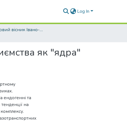
Log In
Науковий вісник Івано-Франківського національного технічного університету нафти і газу. Серія Економіка та управління в нафтовій і газовій промисловості - 2014 - № 2.
иємства як "ядра"
ортному
зиках.
а ендогенні та
 тенденції на
 комплексу.
газотранспортних