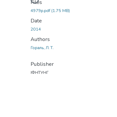
Loading...
Files
4979p.pdf
(1.75 MB)
Date
2014
Authors
Гораль, Л. Т.
Publisher
ІФНТУНГ