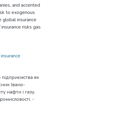
anies, and accented
risk to exogenous
e global insurance
 insurance risks gas
,
insurance
о підприємства як
існик Івано-
у нафти і газу.
ромисловості. -