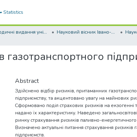
Statistics
Періодичні видання університету
Науковий вісник Івано-Франківського національного технічного університету нафти і газу. Серія: Економіка та управління в нафтовій і газовій промисловості
в газотранспортного підпр
Abstract
Здійснено відбір ризиків, притаманних газотрансп
підприємству, та акцентовано увагу на майнових ри
Сформовано поділ страхових ризиків на екзогенні т
надано їх характеристику. Наведено загальносвітові
ринку страхування ризиків паливно-енергетичного
Визначено актуальні питання страхування ризиків 
підприємств.