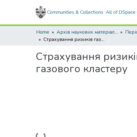
Communities & Collections
All of DSpace
Home
Архів наукових матеріалів
Страхування ризиків газотранспортного підприємства як "ядра" газового кластеру
Страхування ризикі
газового кластеру