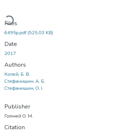
ading...
Files
6495p.pdf
(525.03 KB)
Date
2017
Authors
Копей, Б. В.
Стефанишин, А. Б.
Стефанишин, О. І.
Publisher
Голіней О. М.
Citation