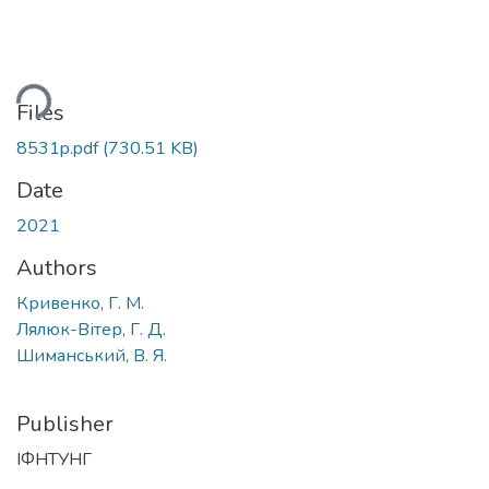
ding...
Files
8531p.pdf
(730.51 KB)
Date
2021
Authors
Кривенко, Г. М.
Лялюк-Вітер, Г. Д.
Шиманський, В. Я.
Publisher
ІФНТУНГ