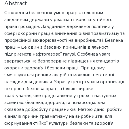
Abstract
Створення безпечних умов праці є головним
завданням держави у реалізації конституційного
права громадян. Завданням державної політики у
сфері охорони праці є зниження рівня травматизму та
професійної захворюваності на виробництві. Безпека
праці – це один з базових принципів діяльності
підприємств нафтогазової галузі. Особлива увага
звертається на безперервне підвищення стандартів
охорони здоров’я і безпеки праці. При цьому
зменшуються ризики аварій та можливі негативні
наслідки для довкілля. Зараз у центрі уваги організації
не просто безпека праці, а більш широке її
трактування, яке представлене у трьох її наступних
аспектах: безпека, здоров'я, та психосоціальна
складова добробуту працівників. Метою даної роботи
є аналіз причин травматизму на виробництві для
формування стійкої культури безпеки та здоров’я