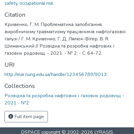
safety
,
occupational risk
Citation
Кривенко, Г. М. Проблематика запобігання
виробничому травматизму працівників нафтогазової
галузі / Г. М. Кривенко, Г. Д. Лялюк-Вітер, В. Я.
Шиманський // Розвідка та розробка нафтових і
газових родовищ. - 2021. - № 2. - С. 64-72.
URI
http://elar.nung.edu.ua/handle/123456789/9013
Collections
Розвідка та розробка нафтових і газових родовищ -
2021 - №2
Full item page
DSPACE
copyright © 2002-2026
LYRASIS