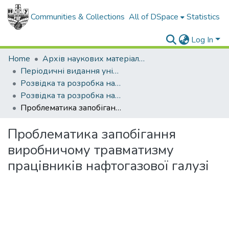
Communities & Collections
All of DSpace
Statistics
Log In
Home
Архів наукових матеріалів
Періодичні видання університету
Розвідка та розробка нафтових і газових родовищ
Розвідка та розробка нафтових і газових родовищ - 2021 - №2
Проблематика запобігання виробничому травматизму працівників нафтогазової галузі
Проблематика запобігання
виробничому травматизму
працівників нафтогазової галузі