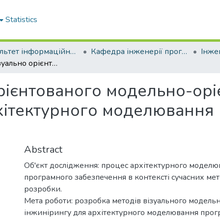
Statistics
Факультет інформаційних технологій
Кафедра інженерії програмного забезпечення
Методи візуально орієнтованого модельно-орієнтованого інжинірингу для архітектурного моделювання програмного забезпечення
рієнтованого модельно-орі
хітектурного моделювання
Abstract
Об'єкт дослідження: процес архітектурного модел
програмного забезпечення в контексті сучасних мет
розробки.
Мета роботи: розробка методів візуального модель
інжинірингу для архітектурного моделювання прог