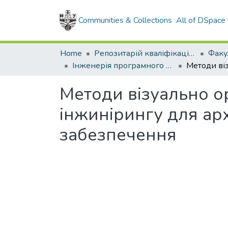
Communities & Collections
All of DSpace
Home
Репозитарій кваліфікаційних робіт здобувачів вищої освіти
Інженерія програмного забезпечення, магістр, 2025
Методи візуально о
інжинірингу для ар
забезпечення