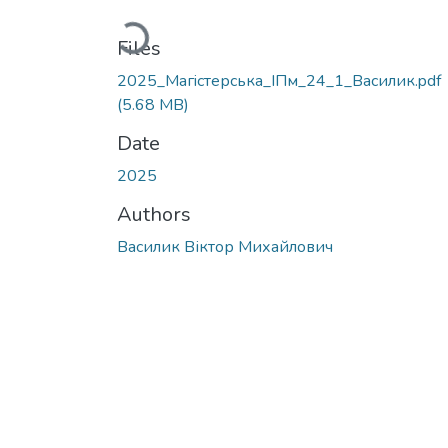
Loading...
Files
2025_Магiстерська_IПм_24_1_Василик.pdf
(5.68 MB)
Date
2025
Authors
Василик Віктор Михайлович