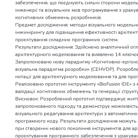
забезпечення, що поєднують сильні сторони модель
інженерії та візуальних мов програмування з урах
когнітивних обмежень розробників.
Предмет дослідження: методи візуального модельн
інжинірингу для підвищення ефективності архітек
проєктування складних програмних систем.
Результати дослідження: Здійснено аналітичний огл
архітектурного моделювання та виявлено 14 ключо
Запропоновано нову парадигму «Когнітивно-ергоно
візуальна парадигма розробки» (CEHVDP). Розробле
нотації для архітектурного моделювання та для прог
Реалізовано прототип інструменту «BioFusion IDE» з
валідації когнітивних обмежень та генерації структу
Висновок: Розроблений прототип підтверджує житт
запропонованого підходу та демонструє можливіст
візуального редагування архітектури з автоматичн
програмного коду. Результати дослідження можуть 
при створенні нового покоління інструментів для а
проєктування програмного забезпечення з урахува