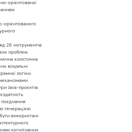
но-орієнтованої
уванням
о-орієнтованого
турного
яд 26 інструментів
вих проблем.
мічна холістична
но візуальні
рамної логіки.
 механізмами
ри Java-проєктів.
єздатність
ь поєднання
ою генерацією
бути використані
рхітектурного
нням когнітивних