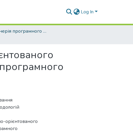
Log In
Інженерія програмного забезпечення (рівень магістр)
єнтованого
 програмного
ювання
одологій
но-орієнтованого
рамного