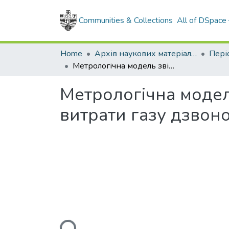
Communities & Collections
All of DSpace
Home
Архів наукових матеріалів
Метрологічна модель звірення еталонів об"єму та об"ємної витрати газу дзвонового типу
Метрологічна модель
витрати газу дзвон
Loading...