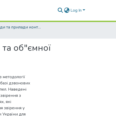
Log In
Методи та прилади контролю якості - 2009 - №22
 та об"ємної
з методології
а базі дзвонових
пел. Наведені
 звірення з
х, які
я звірення у
и України для