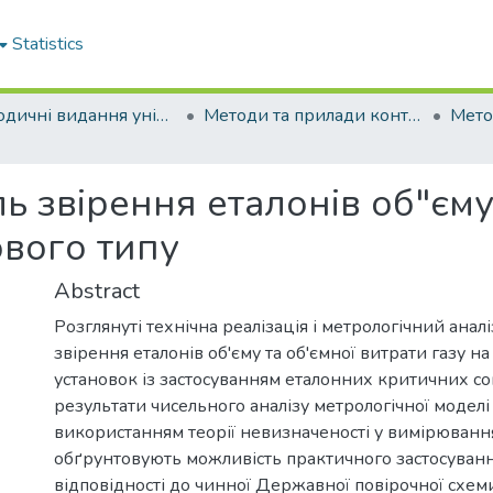
Statistics
Періодичні видання університету
Методи та прилади контролю якості
 звірення еталонів об"єму
ового типу
Abstract
Розглянуті технічна реалізація і метрологічний аналі
звірення еталонів об'єму та об'ємної витрати газу н
установок із застосуванням еталонних критичних со
результати чисельного аналізу метрологічної моделі
використанням теорії невизначеності у вимірювання
обґрунтовують можливість практичного застосуванн
відповідності до чинної Державної повірочної схем