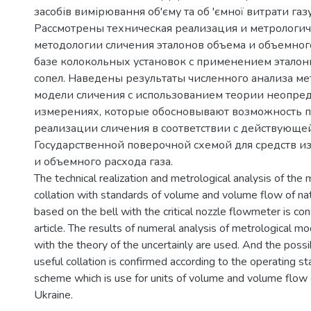
засобів вимірювання об'єму та об 'ємної витрати газу
Рассмотрены техническая реализация и метрологич
методологии сличения эталонов объема и объемного
базе колокольных установок с применением этало
сопел. Наведены результаты численного анализа м
модели сличения с использованием теории неопре
измерениях, которые обосновывают возможность 
реализации сличения в соответствии с действующе
Государственной поверочной схемой для средств 
и объемного расхода газа.
The technical realization and metrological analysis of the
collation with standards of volume and volume flow of nat
based on the bell with the critical nozzle flowmeter is con
article. The results of numeral analysis of metrological mo
with the theory of the uncertainly are used. And the possibi
useful collation is confirmed according to the operating sta
scheme which is use for units of volume and volume flow o
Ukraine.