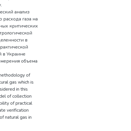
.
еский анализ
 расхода газа на
нных критических
етрологической
деленности в
практической
й в Украине
измерения объема
 methodology of
ural gas which is
sidered in this
del of collection
lity of practical
te verification
f natural gas in