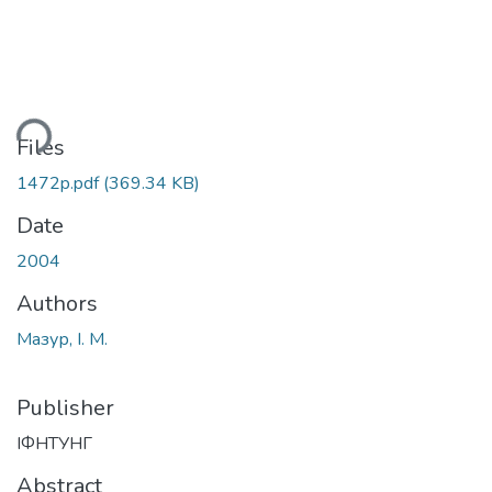
ding...
Files
1472p.pdf
(369.34 KB)
Date
2004
Authors
Мазур, І. М.
Publisher
ІФНТУНГ
Abstract