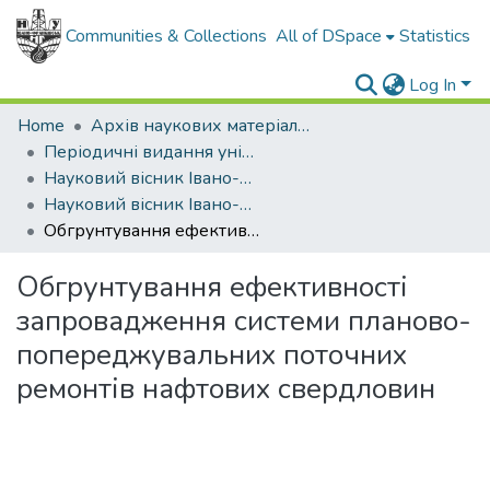
Communities & Collections
All of DSpace
Statistics
Log In
Home
Архів наукових матеріалів
Періодичні видання університету
Науковий вісник Івано-Франківського національного технічного університету нафти і газу
Науковий вісник Івано-Франківського національного технічного університету нафти і газу - 2004 - №1
Обгрунтування ефективності запровадження системи планово-попереджувальних поточних ремонтів нафтових свердловин
Обгрунтування ефективності
запровадження системи планово-
попереджувальних поточних
ремонтів нафтових свердловин