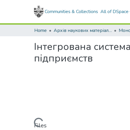
Communities & Collections
All of DSpace
Home
Архів наукових матеріалів
Моно
Інтегрована систем
підприємств
Loading...
Files