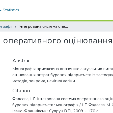
Statistics
графії
Інтегрована система оперативного оцінювання витрат бурових підприємств
а оперативного оцінювання
Abstract
Монографія присвячена вивченню актуальних пита
оцінювання витрат бурових підприємств із застосу
методів, зокрема, нечіткої логіки.
Citation
Фадєєва, І. Г. Інтегрована система оперативного оц
бурових підприємств : монографія / І. Г. Фадєєва, М.
Івано-Франківськ : Супрун В.П., 2009. - 170 с.