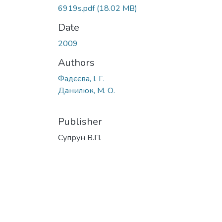
6919s.pdf
(18.02 MB)
Date
2009
Authors
Фадєєва, І. Г.
Данилюк, М. О.
Publisher
Супрун В.П.