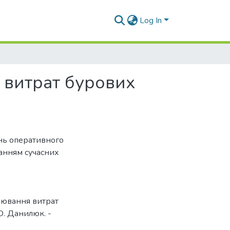
Log In
 витрат бурових
нь оперативного
ванням сучасних
інювання витрат
 О. Данилюк. -