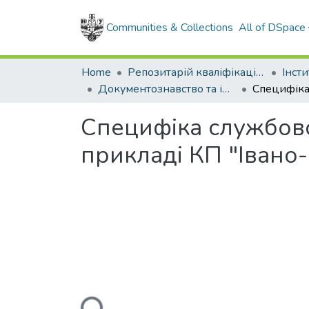
Communities & Collections
All of DSpace
Home
Репозитарій кваліфікаційних робіт здобувачів вищої освіти
Документознавство та інформаційна діяльність (рівень бакалавр) Документознавство та інформаційна діяльність, бакалавр.2025
Специфіка службової
прикладі КП "Івано
Loading...