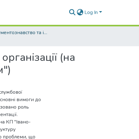
Log In
Документознавство та інформаційна діяльність (рівень бакалавр)
організації (на
")
службової
основні вимоги до
ізовано роль
нтації.
на КП "Івано-
уктуру
но проблеми, що