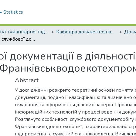
Statistics
Інститут гуманітарної підготовки та державного управління
Кафедра документознавства та інформаційної діяльності
Специфіка службової документації в діяльності організації (на прикладі КП "Івано-Франківськводоекотехпром")
 документації в діяльності 
-Франківськводоекотехпром
Abstract
У дослідженні розкрито теоретичні основи поняття 
документації, подано її класифікацію та визначено 
складання та оформлення ділових паперів. Проанал
інформаційних технологій у процесі ведення докуме
Розглянуто особливості службового документообігу 
Франківськводоекотехпром", охарактеризовано стр
підприємства та сучасний стан діловодства. Виявле