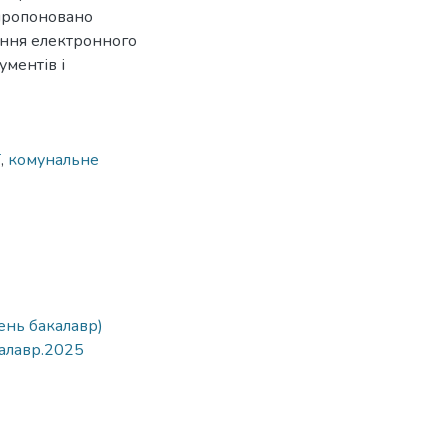
апропоновано
ення електронного
ументів і
ї
,
комунальне
ень бакалавр)
калавр.2025