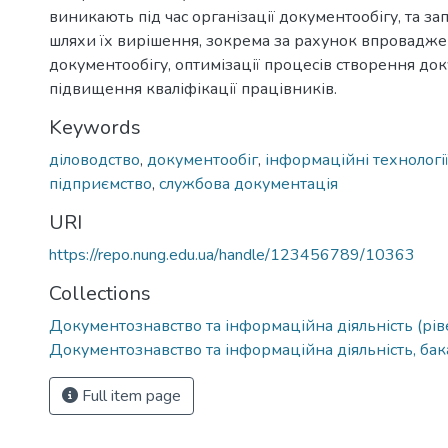
виникають під час організації документообігу, та з
шляхи їх вирішення, зокрема за рахунок впровадж
документообігу, оптимізації процесів створення док
підвищення кваліфікації працівників.
Keywords
діловодство
,
документообіг
,
інформаційні технологі
підприємство
,
службова документація
URI
https://repo.nung.edu.ua/handle/123456789/10363
Collections
Документознавство та інформаційна діяльність (рів
Документознавство та інформаційна діяльність, ба
Full item page