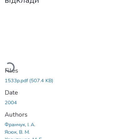
відклади
Loading...
Files
1533p.pdf
(507.4 KB)
Date
2004
Authors
Франчук, І. А.
Ясюк, В. М.