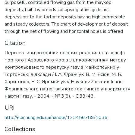
purposeful controlled flowing gas from the maykop
deposits, built by breeds collapsing at insignificant
depression, to the torton deposits having high-permeable
and steady collectors. The chart of development of deposit
through the net of flowing and horizontal holes is offered
Citation
Перспективи розробки газових родовищ на шельфі
Чорного і Азовського морів з використанням методу
контрольованого перепуску газу з Майкопських у
Тортонські відклади / І. А. Франчук, В. М. Ясюк, М. Б.
Харитонов, Р. С. Яремійчук // Науковий вісник Івано-
Франківського національного технічного університету
нафти і газу. - 2004. - № 3(9). - С.39-43.
URI
http://elar.nung.edu.ua/handle/123456789/1036
Collections