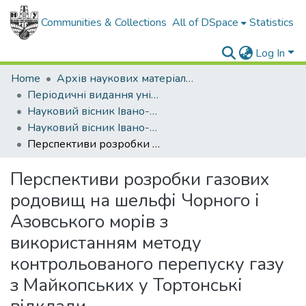
Communities & Collections
All of DSpace
Statistics
Log In
Home
Архів наукових матеріалів
Періодичні видання університету
Науковий вісник Івано-Франківського національного технічного університету нафти і газу
Науковий вісник Івано-Франківського національного технічного університету нафти і газу - 2004 - №3
Перспективи розробки газових родовищ на шельфі Чорного і Азовського морів з використанням методу контрольованого перепуску газу з Майкопських у Тортонські відклади
Перспективи розробки газових
родовищ на шельфі Чорного і
Азовського морів з
використанням методу
контрольованого перепуску газу
з Майкопських у Тортонські