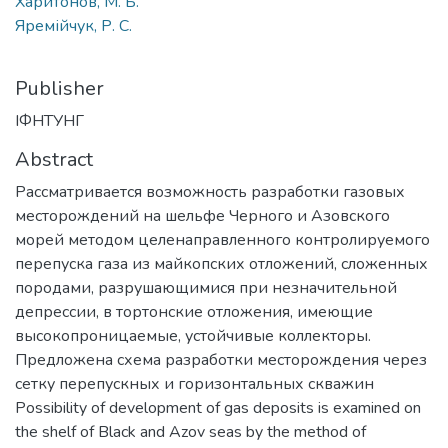
Харитонов, М. Б.
Яремійчук, Р. С.
Publisher
ІФНТУНГ
Abstract
Рассматривается возможность разработки газовых
месторождений на шельфе Черного и Азовского
морей методом целенаправленного контролируемого
перепуска газа из майкопских отложений, сложенных
породами, разрушающимися при незначительной
депрессии, в тортонские отложения, имеющие
высокопроницаемые, устойчивые коллекторы.
Предложена схема разработки месторождения через
сетку перепускных и горизонтальных скважин
Possibility of development of gas deposits is examined on
the shelf of Black and Azov seas by the method of