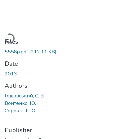
Loading...
Files
5558p.pdf
(212.11 KB)
Date
2013
Authors
Гошовський, С. В.
Войтенко, Ю. І.
Сорокін, П. О.
Publisher