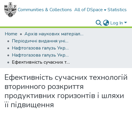
Communities & Collections
All of DSpace
Statistics
Log In
Home
Архів наукових матеріалів
Періодичні видання університету
Нафтогазова галузь України
Нафтогазова галузь України - 2013. - , № 4
Ефективність сучасних технологій вторинного розкриття продуктивних горизонтів і шляхи її підвищення
Ефективність сучасних технологій
вторинного розкриття
продуктивних горизонтів і шляхи
її підвищення