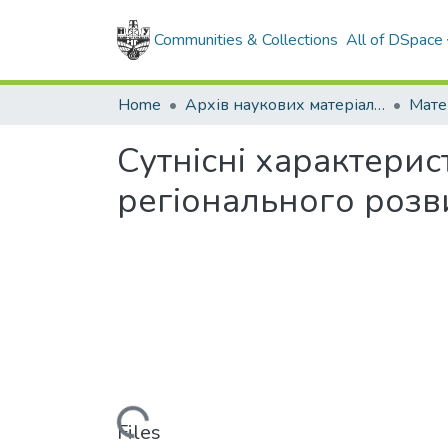
Communities & Collections
All of DSpace
Home
Архів наукових матеріалів
Мате
Сутнісні характери
регіонального розв
Loading...
Files