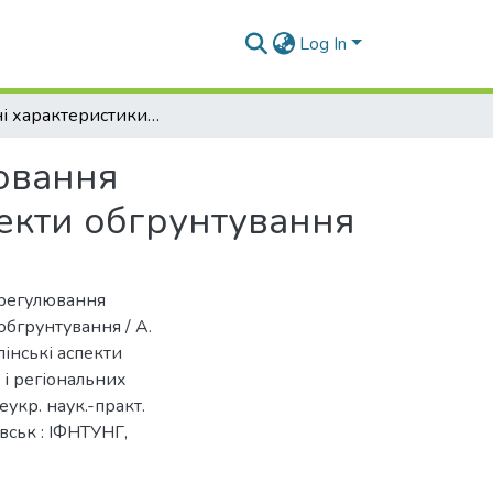
Log In
Сутнісні характеристики ексклюзивного регулювання регіонального розвитку: міждисциплінарні аспекти обгрунтування
ювання
пекти обгрунтування
о регулювання
обгрунтування / А.
влінські аспекти
 і регіональних
еукр. наук.-практ.
івськ : ІФНТУНГ,