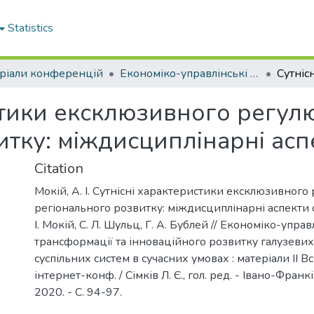
Statistics
ріали конференцій
Економіко-управлінські аспекти трансформації та інноваційного розвитку галузевих і регіональних суспільних систем в сучасних умовах 2020
стики ексклюзивного регул
итку: міждисциплінарні ас
Citation
Мокій, А. І. Сутнісні характеристики ексклюзивног
регіонального розвитку: міждисциплінарні аспекти 
І. Мокій, С. Л. Шульц, Г. А. Бублей // Економіко-упра
трансформації та інноваційного розвитку галузевих
суспільних систем в сучасних умовах : матеріали II Вс
інтернет-конф. / Сімків Л. Є., гол. ред. - Івано-Франк
2020. - С. 94-97.