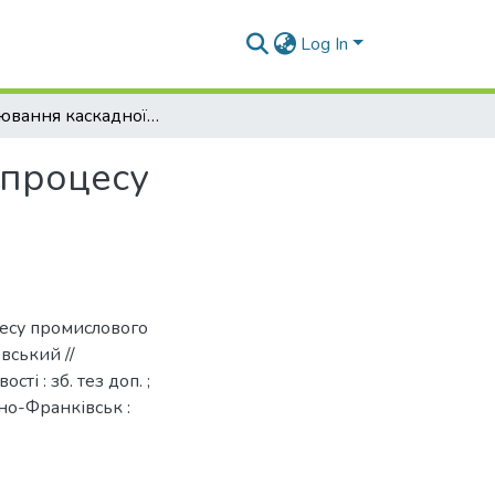
Log In
Моделювання каскадної системи регулювання процесу промислового генератора ацетилену
 процесу
есу промислового
вський //
сті : зб. тез доп. ;
ано-Франківськ :