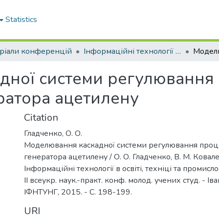
Statistics
ріали конференцій
Інформаційні технології в освіті, техніці та промисловості
дної системи регулювання
ратора ацетилену
Citation
Гладченко, О. О.
Моделювання каскадної системи регулювання проц
генератора ацетилену / О. О. Гладченко, В. М. Ковале
Інформаційні технології в освіті, техніці та промислово
II всеукр. наук.-практ. конф. молод. учених студ. - Ів
ІФНТУНГ, 2015. - С. 198-199.
URI