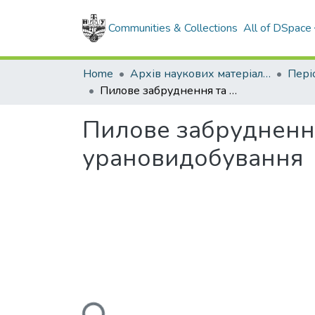
Communities & Collections
All of DSpace
Home
Архів наукових матеріалів
Пилове забруднення та оцінка дозових навантажень від відвалів урановидобування
Пилове забруднення
урановидобування
Loading...