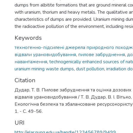
dumps from albitite formations that are ground mineral co
with uranium, thorium and heavy metals. The qualitative a
characteristics of dumps are provided. Uranium mining du
the radioactive pollution of the environment, including resi
Keywords
техногенно-підсилені джерела природного поход
відвали урановидобування
,
пилове забруднення
,
до
навантаження
,
technogenically enhanced sources of natu
uranium mining waste dumps
,
dust pollution
,
irradiation d
Citation
Дудар, Т. В. Пилове забруднення та оцінка дозових
відвалів урановидобування / Т. В. Дудар, В. І. Вітько,
Екологічна безпека та збалансоване ресурсокористу
1. - С. 49-56.
URI
http://elar.nung.edu.ua/handle/123456789/9499