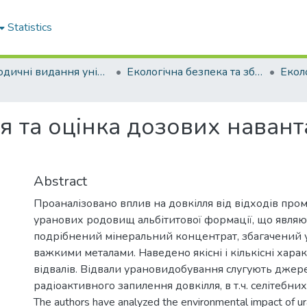
Statistics
Періодичні видання університету
Екологічна безпека та збалансоване ресурсокористування
 та оцінка дозових наванта
Abstract
Проаналізовано вплив на довкілля від відходів про
уранових родовищ альбітитової формації, що явля
подрібнений мінеральний концентрат, збагачений у
важкими металами. Наведено якісні і кількісні хара
відвалів. Відвали урановидобування слугують джер
радіоактивного запилення довкілля, в т.ч. селітебних
The authors have analyzed the environmental impact of u