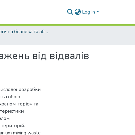
Log In
Екологічна безпека та збалансоване ресурсокористування - 2020. - №1 (21)
жень від відвалів
мислової розробки
ють собою
раном, торієм та
ктеристики
елом
 територій.
ranium mining waste