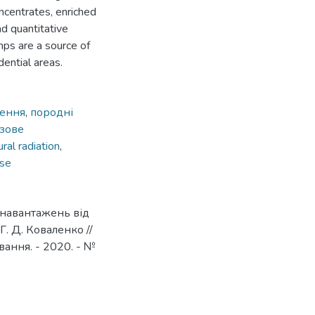
ncentrates, enriched
nd quantitative
mps are a source of
dential areas.
ження
,
породні
зове
ral radiation
,
ose
 навантажень від
 Г. Д. Коваленко //
вання. - 2020. - №