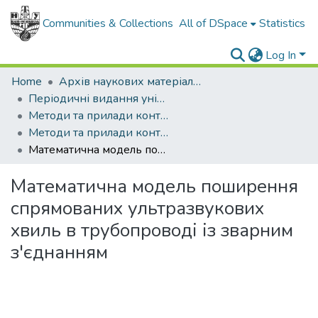
Communities & Collections
All of DSpace
Statistics
Log In
Home
Архів наукових матеріалів
Періодичні видання університету
Методи та прилади контролю якості
Методи та прилади контролю якості - 2012 - № 28
Математична модель поширення спрямованих ультразвукових хвиль в трубопроводі із зварним з'єднанням
Математична модель поширення
спрямованих ультразвукових
хвиль в трубопроводі із зварним
з'єднанням