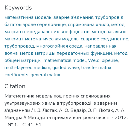
Keywords
математична модель
,
зварне з’єднання
,
трубопровід
,
багатошарове середовище
,
спрямована хвиля
,
метод
матриці передавальних коефіцієнтів
,
метод загальної
матриці
,
математическая модель
,
сварное соединение
,
трубопровод
,
многослойная среда
,
направленная
волна
,
метод матрицы передаточных функций
,
метод
общей матрицы
,
mathematical model
,
Weld
,
pipeline
,
multi–layered medium
,
guided wave
,
transfer matrix
coefficients
,
general matrix
Citation
Математична модель поширення спрямованих
ультразвукових хвиль в трубопроводі із зварним
з'єднанням / І. З. Лютак, А. О. Бедзір, З. П. Лютак, А. А.
Мандра // Методи та прилади контролю якості. - 2012.
- № 1. - С. 41-51.