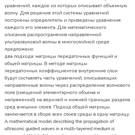
уравнений, каждое из которых описывает объемную
волну. Для решения этой системы уравнений
построены определитель и приведены уравнения
каждого его элемента. Для математического
описания распространения направленной
ультразвуковой волны в многослойной среде
предложено
два подхода: матрицы передаточных функций и
общей матрицы. В методе матрицы
передаточных коэффициентов внутренние слои
будут составлять часть уравнений, описывающих
направленные волны через распределение волнового
поля (смещений элементарного объема и
напряжений) на верхней и нижней границах раздела
сред внешних слоев. Подход общей матрицы
заключается в сборе всех слоев среды в одну матрицу.
A mathematical model describing the propagation of
ultrasonic guided waves in a multi–layered medium is