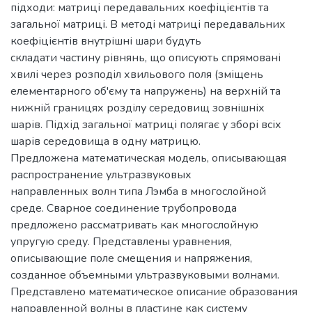
підходи: матриці передавальних коефіцієнтів та
загальної матриці. В методі матриці передавальних
коефіцієнтів внутрішні шари будуть
складати частину рівнянь, що описують спрямовані
хвилі через розподіл хвильового поля (зміщень
елементарного об'єму та напружень) на верхній та
нижній границях розділу середовищ зовнішніх
шарів. Підхід загальної матриці полягає у зборі всіх
шарів середовища в одну матрицю.
Предложена математическая модель, описывающая
распространение ультразвуковых
направленных волн типа Лэмба в многослойной
среде. Сварное соединение трубопровода
предложено рассматривать как многослойную
упругую среду. Представлены уравнения,
описывающие поле смещения и напряжения,
созданное объемными ультразвуковыми волнами.
Представлено математическое описание образования
направленной волны в пластине как систему