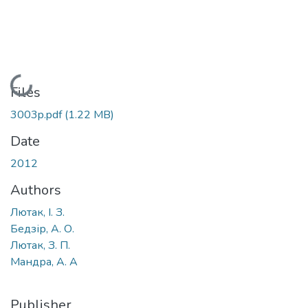
Loading...
Files
3003p.pdf
(1.22 MB)
Date
2012
Authors
Лютак, І. З.
Бедзір, А. О.
Лютак, З. П.
Мандра, А. А
Publisher