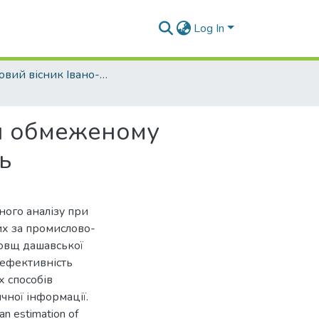
Log In
Науковий вісник Івано-Франківського національного технічного університету нафти і газу - 2002 - №1
ри обмеженому
ь
ого аналізу при
х за промислово-
овщ дашавської
 ефективність
х способів
чної інформації.
 an estimation of