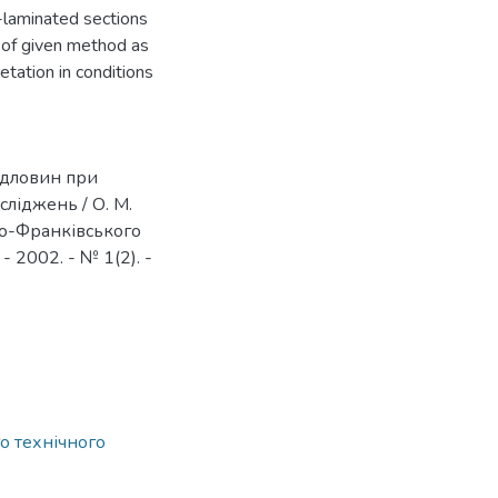
n-laminated sections
y of given method as
etation in conditions
рдловин при
ліджень / О. М.
но-Франківського
- 2002. - № 1(2). -
о технічного