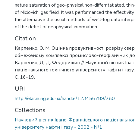
nature saturation of geo-physical non-differntatiated, thi
of Niclovichi gas field. It was performanced the effectivit
the alternative the usual methods of well-log data interpr
of the deficit of geophysical information.
Citation
Карпенко, О. М. Оцінка продуктивності розрізу све
обмеженому комплексі промислово-геофізичних дос
Карпенко, Д. Д. Федоришин // Науковий вісник Іва
національного технічного університету нафти і газу. 
С. 16-19.
URI
http://elar.nung.edu.ua/handle/123456789/780
Collections
Науковий вісник Івано-Франківського національног
університету нафти і газу - 2002 - №1