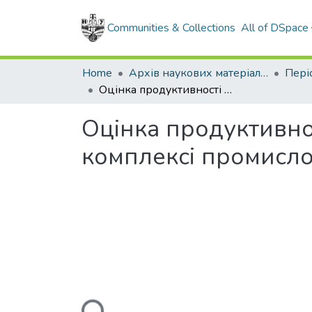
Communities & Collections
All of DSpace
Home
Архів наукових матеріалів
Оцінка продуктивності розрізу свердловин при обмеженому комплексі промислово-геофізичних досліджень
Оцінка продуктивно
комплексі промисл
Loading...