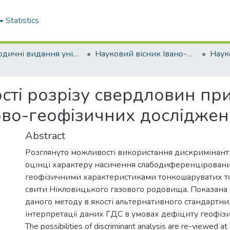
Statistics
Періодичні видання університету
Науковий вісник Івано-Франківського національного технічного університету нафти і газу
сті розрізу свердловин п
ово-геофізичних досліджен
Abstract
Розглянуто можливості використання дискримінантн
оцінці характеру насичення слабодиференціровани
геофізичними характеристиками тонкошаруватих т
свити Нікловицького газового родовища. Показана
даного методу в якості альтернативного стандартни
інтерпретації даних ГДС в умовах дефіциту геофізи
The possibilities of discriminant analysis are re-viewed at