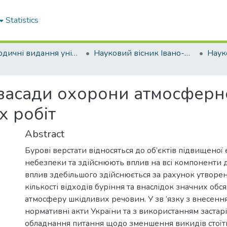
Statistics
Періодичні видання університету
Науковий вісник Івано-Франківського національного технічного університету нафти і газу
засади охорони атмосферно
 робіт
Abstract
Бурові верстати відносяться до об’єктів підвищеної 
небезпеки та здійснюють вплив на всі компоненти 
вплив здебільшого здійснюється за рахунок утворе
кількості відходів буріння та внаслідок значних обся
атмосферу шкідливих речовин. У зв ’язку з внесення
нормативні акти України та з використанням застар
обладнання питання щодо зменшення викидів стоїть