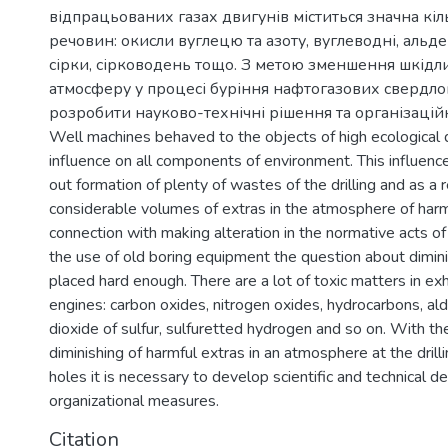
відпрацьованих газах двигунів міститься значна кіл
речовин: окисли вуглецю та азоту, вуглеводні, альде
сірки, сірководень тощо. З метою зменшення шкідл
атмосферу у процесі буріння нафтогазових свердл
розробити науково-технічні рішення та організацій
Well machines behaved to the objects of high ecological 
influence on all components of environment. This influence
out formation of plenty of wastes of the drilling and as a r
considerable volumes of extras in the atmosphere of harm
connection with making alteration in the normative acts o
the use of old boring equipment the question about dimini
placed hard enough. There are a lot of toxic matters in ex
engines: carbon oxides, nitrogen oxides, hydrocarbons, al
dioxide of sulfur, sulfuretted hydrogen and so on. With t
diminishing of harmful extras in an atmosphere at the drilli
holes it is necessary to develop scientific and technical d
organizational measures.
Citation