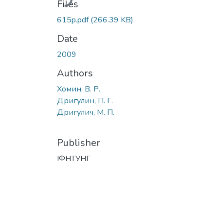
Files
615p.pdf
(266.39 KB)
Date
2009
Authors
Хомин, В. Р.
Дригулин, П. Г.
Дригулич, М. П.
Publisher
ІФНТУНГ