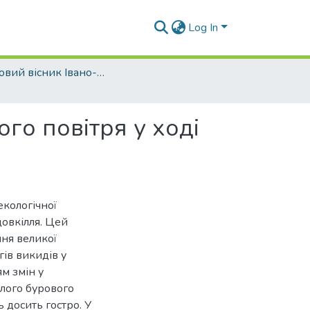
Log In
Науковий вісник Івано-Франківського національного технічного університету нафти і газу - 2009 - №1
го повітря у ході
екологічної
довкілля. Цей
ння великої
гів викидів у
м змін у
ілого бурового
 досить гостро. У