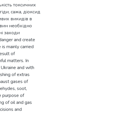
ькість токсичних
гіди, сажа, діоксид
ивих викидів в
овин необхідно
ні заходи
danger and create
 is mainly carried
esult of
ful matters. In
f Ukraine and with
shing of extras
haust gases of
dehydes, soot,
he purpose of
ng of oil and gas
ecisions and