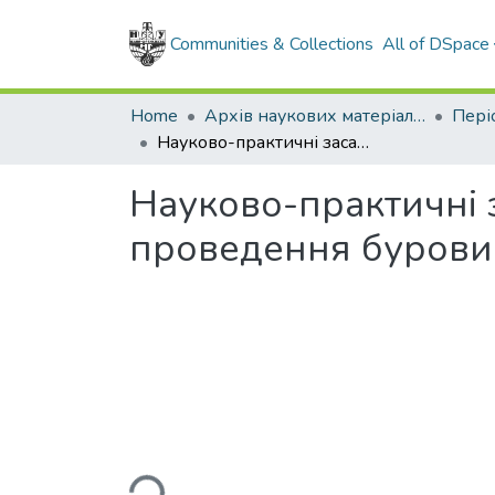
Communities & Collections
All of DSpace
Home
Архів наукових матеріалів
Науково-практичні засади охорони атмосферного повітря у ході проведення бурових робіт
Науково-практичні 
проведення бурових
Loading...