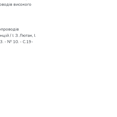
оводів високого
опроводів
 / І. З. Лютак, І.
3. - № 10. - С.19-