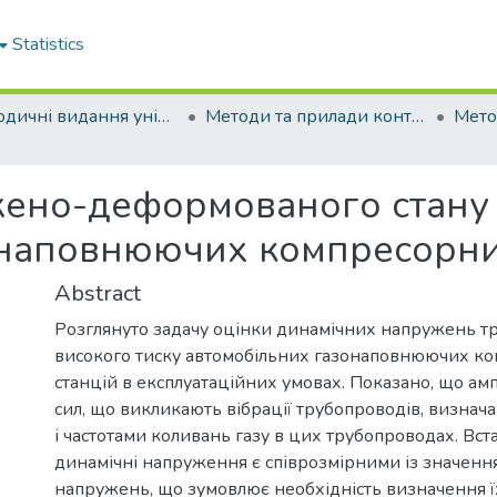
Statistics
Періодичні видання університету
Методи та прилади контролю якості
жено-деформованого стану
онаповнюючих компресорни
Abstract
Розглянуто задачу оцінки динамічних напружень т
високого тиску автомобільних газонаповнюючих к
станцій в експлуатаційних умовах. Показано, що ампл
сил, що викликають вібрації трубопроводів, визнач
і частотами коливань газу в цих трубопроводах. Вс
динамічні напруження є співрозмірними із значенн
напружень, що зумовлює необхідність визначення 