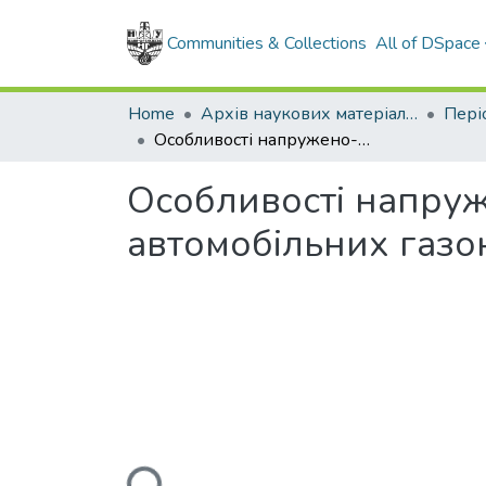
Communities & Collections
All of DSpace
Home
Архів наукових матеріалів
Особливості напружено-деформованого стану трубопроводів автомобільних газонаповнюючих компресорних станцій
Особливості напру
автомобільних газ
Loading...