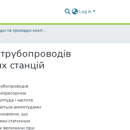
Log In
Методи та прилади контролю якості - 2003 - №10
 трубопроводів
х станцій
рубопроводів
омпресорних
ітуда і частота
аються амплітудами
тановлено, що
ями статичних
їх величини при