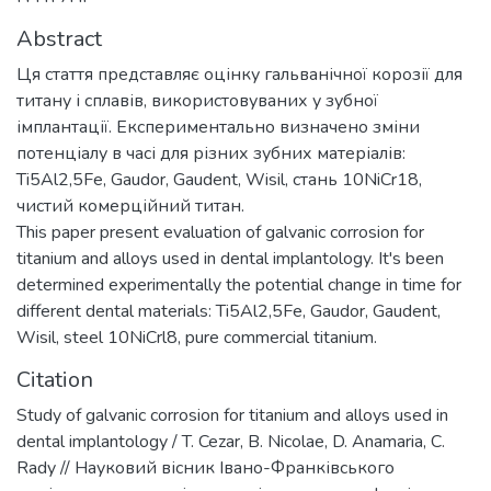
Abstract
Ця стаття представляє оцінку гальванічної корозії для
титану і сплавів, використовуваних у зубної
імплантації. Експериментально визначено зміни
потенціалу в часі для різних зубних матеріалів:
Ti5Al2,5Fe, Gaudor, Gaudent, Wisil, стань 10NiCr18,
чистий комерційний титан.
This paper present evaluation of galvanic corrosion for
titanium and alloys used in dental implantology. It's been
determined experimentally the potential change in time for
different dental materials: Ti5Al2,5Fe, Gaudor, Gaudent,
Wisil, steel 10NiCrl8, pure commercial titanium.
Citation
Study of galvanic corrosion for titanium and alloys used in
dental implantology / T. Cezar, B. Nicolae, D. Anamaria, C.
Rady // Науковий вісник Івано-Франківського