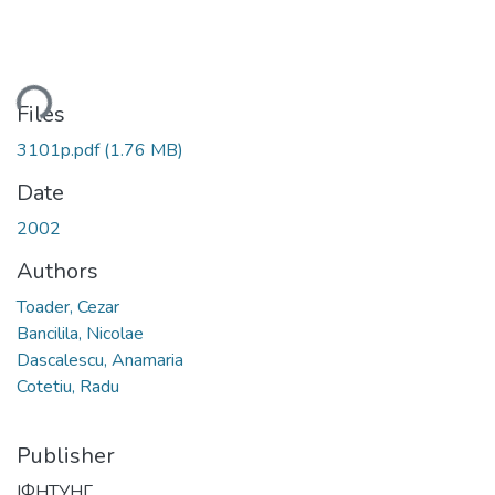
ding...
Files
3101p.pdf
(1.76 MB)
Date
2002
Authors
Toader, Cezar
Bancilila, Nicolae
Dascalescu, Anamaria
Cotetiu, Radu
Publisher
ІФНТУНГ