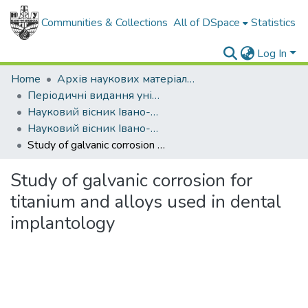
Communities & Collections
All of DSpace
Statistics
Log In
Home
Архів наукових матеріалів
Періодичні видання університету
Науковий вісник Івано-Франківського національного технічного університету нафти і газу
Науковий вісник Івано-Франківського національного технічного університету нафти і газу - 2002 - №2
Study of galvanic corrosion for titanium and alloys used in dental implantology
Study of galvanic corrosion for
titanium and alloys used in dental
implantology