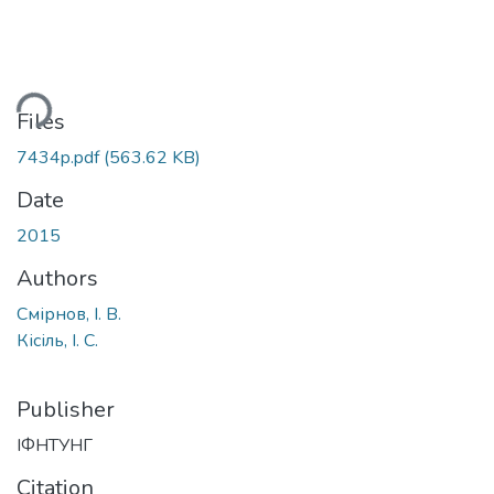
ding...
Files
7434p.pdf
(563.62 KB)
Date
2015
Authors
Смірнов, І. В.
Кісіль, І. С.
Publisher
ІФНТУНГ
Citation