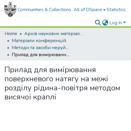
Communities & Collections
All of DSpace
Statistics
Log In
Home
Архів наукових матеріалів
Матеріали конференцій
Методи та засоби неруйнівного контролю промислового обладнання 2015
Прилад для вимірювання поверхневого натягу на межі розділу рідина-повітря методом висячої краплі
Прилад для вимірювання
поверхневого натягу на межі
розділу рідина-повітря методом
висячої краплі