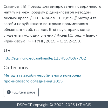
Смірнов, І. В. Прилад для вимірювання поверхневого
натягу на межі розділу рідина-повітря методом
висячої краплі / І. В. Смірнов, І. С. Кісіль // Методи та
засоби неруйнівного контролю промислового
обладнання : зб. тез доп. 5-ої наук.-практ. конф.
студентів і молодих учених / Кісіль І.С., ред. - Івано-
Франківськ : ІФНТУНГ, 2015. - С. 192-193.
URI
http://elar.nung.edu.ua/handle/123456789/7782
Collections
Методи та засоби неруйнівного контролю
промислового обладнання 2015
Full item page
DSPACE
copyright © 2002-2026
LYRASIS