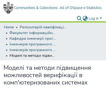
Communities & Collections
All of DSpace
Statistics
Log In
Home
Репозитарій кваліфікаційних робіт здобувачів вищої освіти
Факультет інформаційних технологій
Кафедра інженерії програмного забезпечення
Інженерія програмного забезпечення (рівень магістр)
Інженерія програмного забезпечення, магістр, 2024
Моделі та методи підвищення можливостей верифікації в комп'ютеризованих системах
Моделі та методи підвищення
можливостей верифікації в
комп'ютеризованих системах