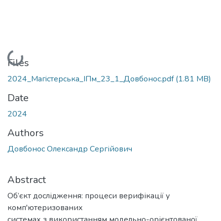
Loading...
Files
2024_Магiстерська_IПм_23_1_Довбонос.pdf
(1.81 MB)
Date
2024
Authors
Довбонос Олександр Сергійович
Abstract
Об’єкт дослідження: процеси верифікації у
комп'ютеризованих
системах з використанням модельно-орієнтованої