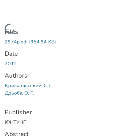
Loading...
Files
2974p.pdf
(954.94 KB)
Date
2012
Authors
Крижанівський, Є. І.
Дзьоба, О. Г.
Publisher
ІФНТУНГ
Abstract