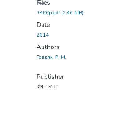
Loading...
Files
3466p.pdf
(2.46 MB)
Date
2014
Authors
Говдяк, Р. М.
Publisher
ІФНТУНГ