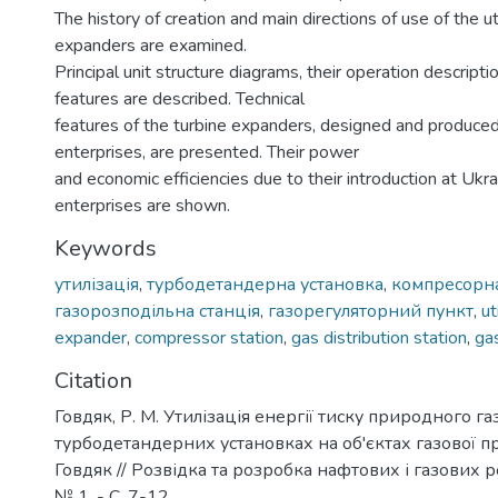
The history of creation and main directions of use of the uti
expanders are examined.
Principal unit structure diagrams, their operation descripti
features are described. Technical
features of the turbine expanders, designed and produced
enterprises, are presented. Their power
and economic efficiencies due to their introduction at Ukra
enterprises are shown.
Keywords
утилізація
,
турбодетандерна установка
,
компресорна
газорозподільна станція
,
газорегуляторний пункт
,
ut
expander
,
compressor station
,
gas distribution station
,
gas
Citation
Говдяк, Р. М. Утилізація енергії тиску природного га
турбодетандерних установках на об'єктах газової пр
Говдяк // Розвідка та розробка нафтових і газових р
№ 1. - С. 7-12.