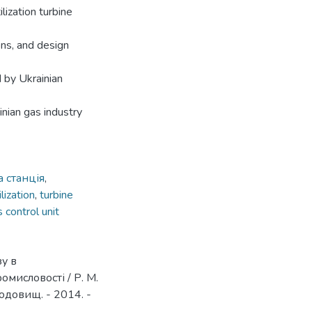
lization turbine
ons, and design
 by Ukrainian
inian gas industry
 станція
,
ilization
,
turbine
 control unit
зу в
омисловості / Р. М.
одовищ. - 2014. -