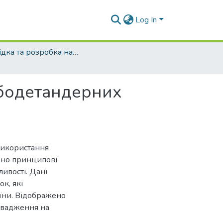
Log In
Розвідка та розробка нафтових і газових родовищ - 2014 - №1
урбодетандерних
 використання
ено принципові
ливості. Дані
к, які
їни. Відображено
ровадження на