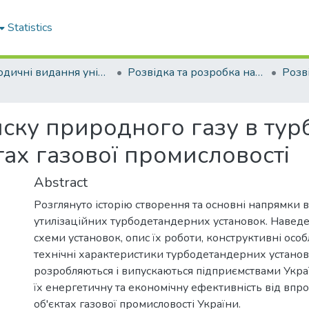
Statistics
Періодичні видання університету
Розвідка та розробка нафтових і газових родовищ
тиску природного газу в т
тах газової промисловості
Abstract
Розглянуто історію створення та основні напрямки
утилізаційних турбодетандерних установок. Навед
схеми установок, опис їх роботи, конструктивні особ
технічні характеристики турбодетандерних установо
розробляються і випускаються підприємствами Укра
їх енергетичну та економічну ефективність від вп
об'єктах газової промисловості України.