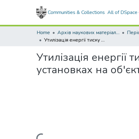
Communities & Collections
All of DSpace
Home
Архів наукових матеріалів
Утилізація енергії тиску природного газу в турбодетандерних установках на об'єктах газової промисловості
Утилізація енергії 
установках на об'єк