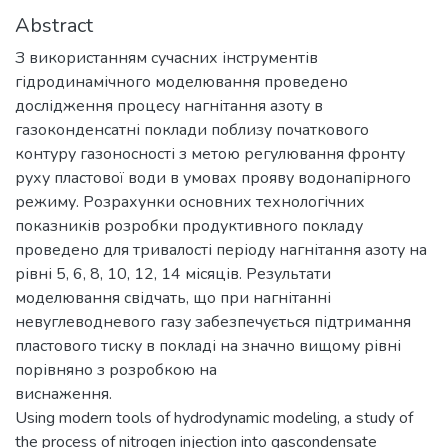
Abstract
З використанням сучасних інструментів
гідродинамічного моделювання проведено
дослідження процесу нагнітання азоту в
газоконденсатні поклади поблизу початкового
контуру газоносності з метою регулювання фронту
руху пластової води в умовах прояву водонапірного
режиму. Розрахунки основних технологічних
показників розробки продуктивного покладу
проведено для тривалості періоду нагнітання азоту на
рівні 5, 6, 8, 10, 12, 14 місяців. Результати
моделювання свідчать, що при нагнітанні
невуглеводневого газу забезпечується підтримання
пластового тиску в покладі на значно вищому рівні
порівняно з розробкою на
виснаження.
Using modern tools of hydrodynamic modeling, a study of
the process of nitrogen injection into gascondensate