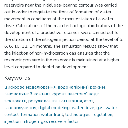
reservoirs near the initial gas-bearing contour was carried
out in order to regulate the front of formation of water
movement in conditions of the manifestation of a water
drive. Calculations of the main technological indicators of the
development of a productive reservoir were carried out for
the duration of the nitrogen injection period at the level of 5,
6, 8, 10, 12, 14 months. The simulation results show that
the injection of non-hydrocarbon gas ensures that the
reservoir pressure in the reservoir is maintained at a higher
level compared to depletion development.
Keywords
цифрове моделювання
,
водонапірний режим
,
газоводяний контакт
,
фронт пластової води
,
технології
,
регулювання
,
нагнітання
,
азот
,
газовилучення
,
digital modeling
,
water drive
,
gas-water
contact
,
formation water front
,
technologies
,
regulation
,
injection
,
nitrogen
,
gas recovery factor