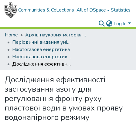
Communities & Collections
All of DSpace
Statistics
Log In
Home
Архів наукових матеріалів
Періодичні видання університету
Нафтогазова енергетика
Нафтогазова енергетика - 2021 - № 1.
Дослідження ефективності застосування азоту для регулювання фронту руху пластової води в умовах прояву водонапірного режиму
Дослідження ефективності
застосування азоту для
регулювання фронту руху
пластової води в умовах прояву
водонапірного режиму