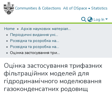
Communities & Collections
All of DSpace
Statistics
Log In
Home
Архів наукових матеріалів
Періодичні видання університету
Розвідка та розробка нафтових і газових родовищ
Розвідка та розробка нафтових і газових родовищ - 2007 - №4
Оцінка застосування трифазних фільтраційних моделей для гідродинамічного моделювання газоконденсатних родовищ
Оцінка застосування трифазних
фільтраційних моделей для
гідродинамічного моделювання
газоконденсатних родовищ