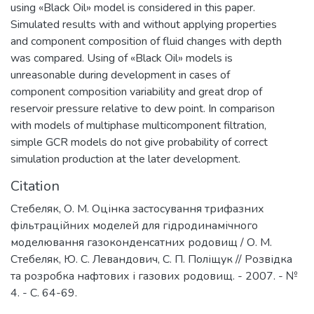
using «Black Oil» model is considered in this paper.
Simulated results with and without applying properties
and component composition of fluid changes with depth
was compared. Using of «Black Oil» models is
unreasonable during development in cases of
component composition variability and great drop of
reservoir pressure relative to dew point. In comparison
with models of multiphase multicomponent filtration,
simple GCR models do not give probability of correct
simulation production at the later development.
Citation
Стебеляк, О. М. Оцінка застосування трифазних
фільтраційних моделей для гідродинамічного
моделювання газоконденсатних родовищ / О. М.
Стебеляк, Ю. С. Левандович, С. П. Поліщук // Розвідка
та розробка нафтових і газових родовищ. - 2007. - №
4. - С. 64-69.