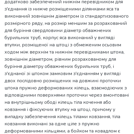
додатково забезпечений нижнім перевідником для
з'єднання із нижче розміщеними ділянками яса та
виконаний зовнішнім діаметром із стандартизованого
розмірного ряду, на розмір меншим за розрахований
для буріння свердловини діаметр обважнених
бурильних труб, корпус яса виконаний у вигляді
втулки, розміщеної на штоці з обмеженим осьовим
ходом між верхнім та нижнім перевідниками штока,
зовнішнім діаметром, рівним розрахованому для
буріння діаметру обважнених бурильних труб, і
з'єднаної зі штоком замковим з'єднанням у вигляді
двох послідовно розміщених на довжині проточки
штока пружно деформованих кілець, взаємодіючих з
відповідними поверхнями проточки через вмонтовані
на внутрішньому ободі кілець тіла кочення або
ковзання і фіксуючих втулку на штоці, причому у
випадку забезпечення кілець тілами ковзання, тіла
ковзання виконані за одне ціле з пружно
деформованими кільцями, а бойком та ковадлом є