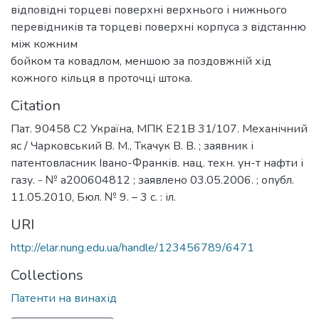
відповідні торцеві поверхні верхнього і нижнього
перевідників та торцеві поверхні корпуса з відстанню
між кожним
бойком та ковадлом, меншою за поздовжній хід
кожного кільця в проточці штока.
Citation
Пат. 90458 С2 Україна, МПК E21B 31/107. Механічний
яс / Чарковський В. М., Ткачук В. В. ; заявник і
патентовласник Івано-Франків. нац. техн. ун-т нафти і
газу. - № а200604812 ; заявлено 03.05.2006. ; опубл.
11.05.2010, Бюл. № 9. – 3 с. : іл.
URI
http://elar.nung.edu.ua/handle/123456789/6471
Collections
Патенти на винахід