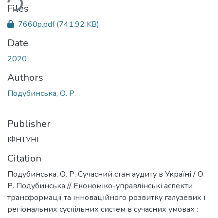
ding...
Files
7660p.pdf
(741.92 KB)
Date
2020
Authors
Подубинська, О. Р.
Publisher
ІФНТУНГ
Citation
Подубинська, О. Р. Сучасний стан аудиту в Україні / О.
Р. Подубинська // Економіко-управлінські аспекти
трансформації та інноваційного розвитку галузевих і
регіональних суспільних систем в сучасних умовах :