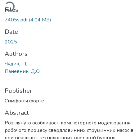
oading...
Files
7405s.pdf
(4.04 MB)
Date
2025
Authors
Чудик, І. І.
Паневник, Д.О.
Publisher
Симфонія форте
Abstract
Розглянуто особливості комп’ютерного моделювання
робочого процесу свердловинних струминних насосів
при реалізації технологічних операцій буріння,