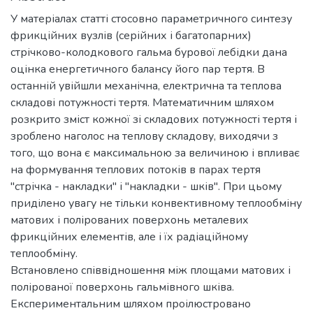
У матеріалах статті стосовно параметричного синтезу
фрикційних вузлів (серійних і багатопарних)
стрічково-колодкового гальма бурової лебідки дана
оцінка енергетичного балансу його пар тертя. В
останній увійшли механічна, електрична та теплова
складові потужності тертя. Математичним шляхом
розкрито зміст кожної зі складових потужності тертя і
зроблено наголос на теплову складову, виходячи з
того, що вона є максимальною за величиною і впливає
на формування теплових потоків в парах тертя
"стрічка - накладки" і "накладки - шків". При цьому
приділено увагу не тільки конвективному теплообміну
матових і полірованих поверхонь металевих
фрикційних елементів, але і їх радіаційному
теплообміну.
Встановлено співвідношення між площами матових і
полірованої поверхонь гальмівного шківа.
Експериментальним шляхом проілюстровано