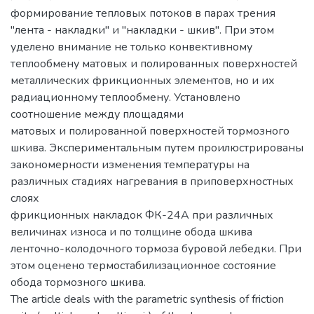
формирование тепловых потоков в парах трения
"лента - накладки" и "накладки - шкив". При этом
уделено внимание не только конвективному
теплообмену матовых и полированных поверхностей
металлических фрикционных элементов, но и их
радиационному теплообмену. Установлено
соотношение между площадями
матовых и полированной поверхностей тормозного
шкива. Экспериментальным путем проилюстрированы
закономерности изменения температуры на
различных стадиях нагревания в приповерхностных
слоях
фрикционных накладок ФК-24А при различных
величинах износа и по толщине обода шкива
ленточно-колодочного тормоза буровой лебедки. При
этом оценено термостабилизационное состояние
обода тормозного шкива.
The article deals with the parametric synthesis of friction