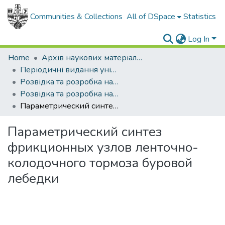
Communities & Collections
All of DSpace
Statistics
Log In
Home
Архів наукових матеріалів
Періодичні видання університету
Розвідка та розробка нафтових і газових родовищ
Розвідка та розробка нафтових і газових родовищ - 2016 - №2
Параметрический синтез фрикционных узлов ленточно-колодочного тормоза буровой лебедки
Параметрический синтез
фрикционных узлов ленточно-
колодочного тормоза буровой
лебедки