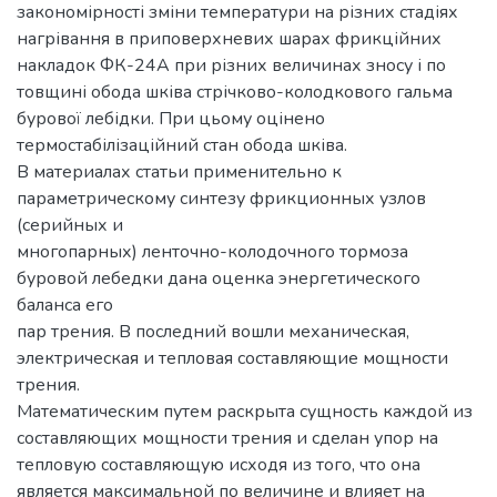
закономірності зміни температури на різних стадіях
нагрівання в приповерхневих шарах фрикційних
накладок ФК-24А при різних величинах зносу і по
товщині обода шківа стрічково-колодкового гальма
бурової лебідки. При цьому оцінено
термостабілізаційний стан обода шківа.
В материалах статьи применительно к
параметрическому синтезу фрикционных узлов
(серийных и
многопарных) ленточно-колодочного тормоза
буровой лебедки дана оценка энергетического
баланса его
пар трения. В последний вошли механическая,
электрическая и тепловая составляющие мощности
трения.
Математическим путем раскрыта сущность каждой из
составляющих мощности трения и сделан упор на
тепловую составляющую исходя из того, что она
является максимальной по величине и влияет на