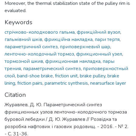
Moreover, the thermal stabilization state of the pulley rim is
evaluated.
Keywords
стрічково-колодкового гальма
,
фрикційний вузол
,
гальмівний шків
,
фрикційна накладка
,
пари тертя
,
параметричний синтез
,
приповерхневий шар
,
ленточно-колодочный тормоз
,
фрикционный узел
,
тормозной шкив
,
фрикционная накладка
,
пары
трения
,
параметрический синтез
,
приповерхностный
слой
,
band-shoe brake
,
friction unit
,
brake pulley
,
brake
lining
,
friction pairs
,
parametric synthesis
,
nearsurface layer
Citation
Журавлев, Д. Ю. Параметрический синтез
фрикционных узлов ленточно-колодочного тормоза
буровой лебедки / Д. Ю. Журавлев // Розвідка та
розробка нафтових і газових родовищ. - 2016. - № 2.
- С. 31-36.