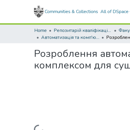
Communities & Collections
All of DSpace
Home
Репозитарій кваліфікаційних робіт здобувачів вищої освіти
Автоматизація та комп'ютерно-інтегровані технології (рівень магістр), 2025-2026
Розроблення автом
комплексом для суш