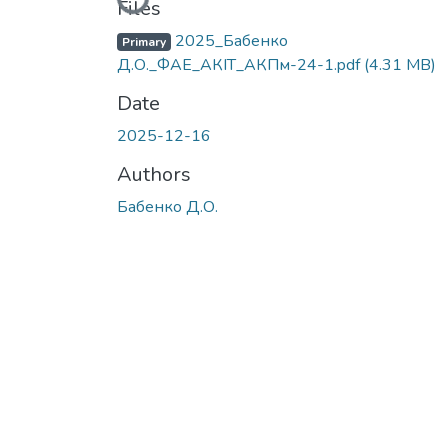
Loading...
Files
2025_Бабенко
Primary
Д.О._ФАЕ_АКІТ_АКПм-24-1.pdf
(4.31 MB)
Date
2025-12-16
Authors
Бабенко Д.О.