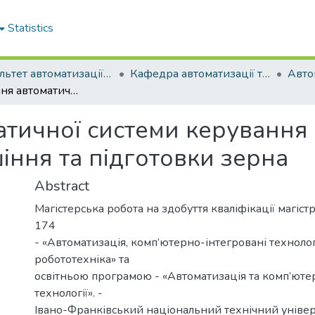
Statistics
Факультет автоматизації та енергетики
Кафедра автоматизації та комп'ютерно-інтегрованих технологій
Розроблення автоматичної системи керування промисловим комплексом для сушіння та підготовки зерна
атичної системи керуванн
іння та підготовки зерна
Abstract
Магістерська робота на здобуття кваліфікації магіст
174
- «Автоматизація, комп’ютерно-інтегровані технологі
робототехніка» та
освітньою програмою - «Автоматизація та комп’юте
технології». -
Івано-Франківський національний технічний універс