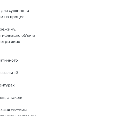
 для сушіння та
ом на процес
 режиму.
тифікацію об’єкта
метри яких
матичного
загальній
онтурах
ів, а також
вання системи.