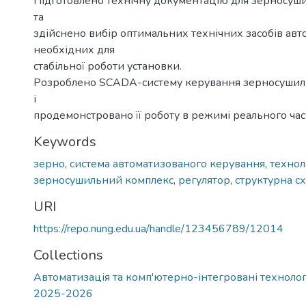
Підготовлено технічну документацію для зерносуш
та
здійснено вибір оптимальних технічних засобів авто
необхідних для
стабільної роботи установки.
Розроблено SCADA-систему керування зерносуши
і
продемонстровано її роботу в режимі реального час
Keywords
зерно
,
система автоматизованого керування
,
технол
зерносушильний комплекс
,
регулятор
,
структурна с
URI
https://repo.nung.edu.ua/handle/123456789/12014
Collections
Автоматизація та комп'ютерно-інтегровані технології
2025-2026