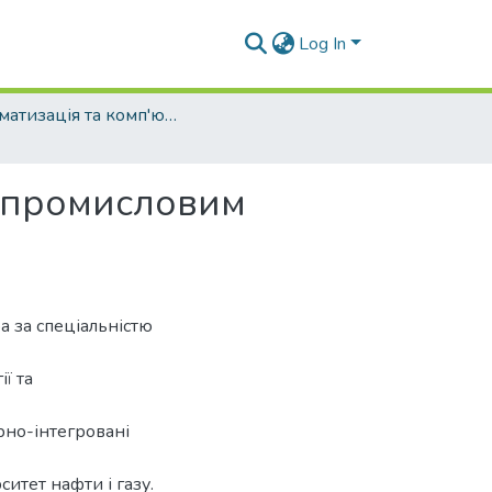
Log In
Автоматизація та комп'ютерно-інтегровані технології (рівень магістр)
я промисловим
ра за спеціальністю
ї та
рно-інтегровані
итет нафти і газу.