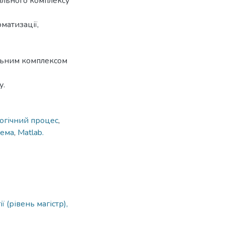
ильного комплексу
матизації,
льним комплексом
у.
огічний процес
,
хема
,
Matlab.
 (рівень магістр),