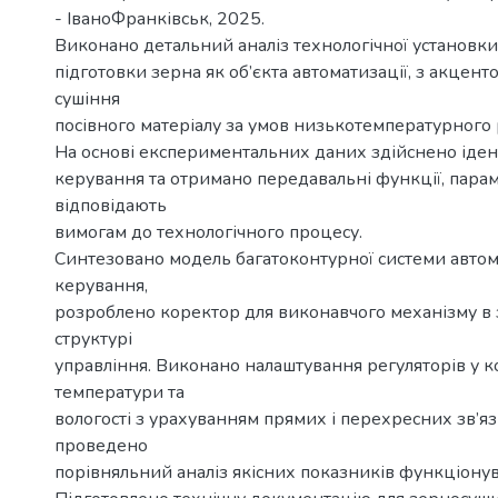
- ІваноФранківськ, 2025.
Виконано детальний аналіз технологічної установки
підготовки зерна як об’єкта автоматизації, з акцент
сушіння
посівного матеріалу за умов низькотемпературного
На основі експериментальних даних здійснено іден
керування та отримано передавальні функції, пара
відповідають
вимогам до технологічного процесу.
Синтезовано модель багатоконтурної системи авто
керування,
розроблено коректор для виконавчого механізму в 
структурі
управління. Виконано налаштування регуляторів у к
температури та
вологості з урахуванням прямих і перехресних зв’язк
проведено
порівняльний аналіз якісних показників функціону