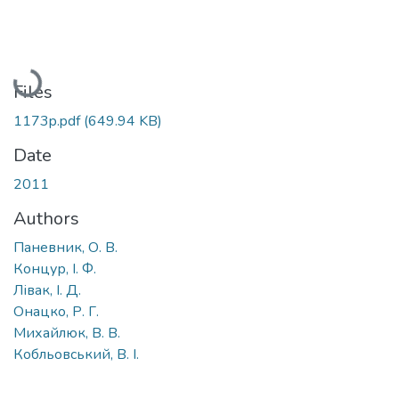
Loading...
Files
1173p.pdf
(649.94 KB)
Date
2011
Authors
Паневник, О. В.
Концур, І. Ф.
Лівак, І. Д.
Онацко, Р. Г.
Михайлюк, В. В.
Кобльовський, В. І.