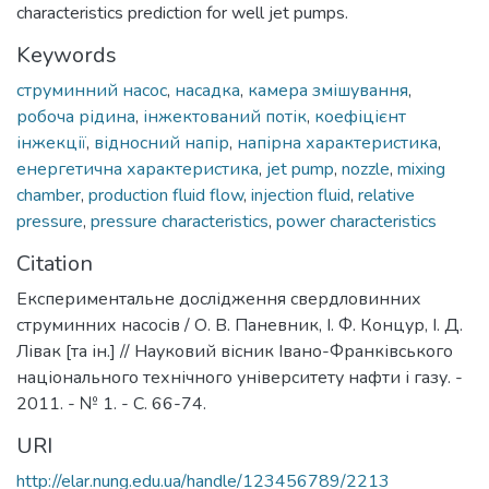
characteristics prediction for well jet pumps.
Keywords
струминний насос
,
насадка
,
камера змішування
,
робоча рідина
,
інжектований потік
,
коефіцієнт
інжекції
,
відносний напір
,
напірна характеристика
,
енергетична характеристика
,
jet pump
,
nozzle
,
mixing
chamber
,
production fluid flow
,
injection fluid
,
relative
pressure
,
pressure characteristics
,
power characteristics
Citation
Експериментальне дослідження свердловинних
струминних насосів / О. В. Паневник, І. Ф. Концур, І. Д.
Лівак [та ін.] // Науковий вісник Івано-Франківського
національного технічного університету нафти і газу. -
2011. - № 1. - С. 66-74.
URI
http://elar.nung.edu.ua/handle/123456789/2213