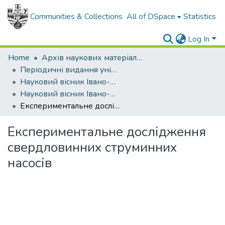
Communities & Collections
All of DSpace
Statistics
Log In
Home
Архів наукових матеріалів
Періодичні видання університету
Науковий вісник Івано-Франківського національного технічного університету нафти і газу
Науковий вісник Івано-Франківського національного технічного університету нафти і газу - 2011 - №1
Експериментальне дослідження свердловинних струминних насосів
Експериментальне дослідження
свердловинних струминних
насосів