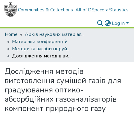
Communities & Collections
All of DSpace
Statistics
Log In
Home
Архів наукових матеріалів
Матеріали конференцій
Методи та засоби неруйнівного контролю промислового обладнання 2017
Дослідження методів виготовлення сумішей газів для градуювання оптико-абсорбційних газоаналізаторів компонент природного газу
Дослідження методів
виготовлення сумішей газів для
градуювання оптико-
абсорбційних газоаналізаторів
компонент природного газу