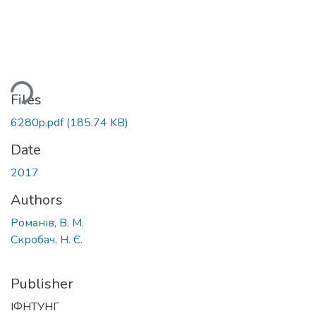
ding...
Files
6280p.pdf
(185.74 KB)
Date
2017
Authors
Романів, В. М.
Скробач, Н. Є.
Publisher
ІФНТУНГ