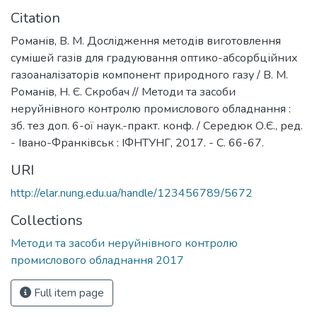
Citation
Романів, В. М. Дослідження методів виготовлення
сумішей газів для градуювання оптико-абсорбційних
газоаналізаторів компонент природного газу / В. М.
Романів, Н. Є. Скробач // Методи та засоби
неруйнівного контролю промислового обладнання :
зб. тез доп. 6-ої наук.-практ. конф. / Середюк О.Є., ред.
- Івано-Франківськ : ІФНТУНГ, 2017. - С. 66-67.
URI
http://elar.nung.edu.ua/handle/123456789/5672
Collections
Методи та засоби неруйнівного контролю
промислового обладнання 2017
Full item page