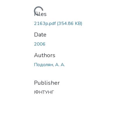
Loading...
Files
2163p.pdf
(354.86 KB)
Date
2006
Authors
Подолян, А. А.
Publisher
ІФНТУНГ