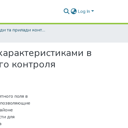
Log In
Методи та прилади контролю якості - 2006 - №17
характеристиками в
го контроля
тного поля в
, позволяющие
районе
сти для
а