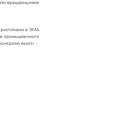
 или вращающимся
еристиками в ЭМА
ля промышленного
онтролю якості. -