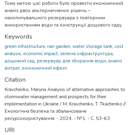
Тому метою цієї роботи було провести економічний
аналіз двох альтернативних рішень –
накопичувального резервуара з повторним
використанням води та конструкції дощового саду.
Keywords
green infrastructure
,
rain garden
,
water storage tank
,
cost
analysis
,
economic impact
,
зелена інфраструктура
,
дощовий сад
,
резервуар для збирання води
,
аналіз
витрат
,
економічний ефект
Citation
Kravchenko, Maryna Analysis of alternative approaches to
stormwater management and prospects for their
implementation in Ukraine / M. Kravchenko, T. Tkachenko //
Екологічна безпека та збалансоване
ресурсокористування. - 2024. - №1. - C. 53-63.
URI