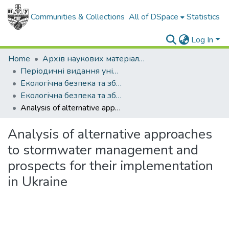
Communities & Collections
All of DSpace
Statistics
Log In
Home
Архів наукових матеріалів
Періодичні видання університету
Екологічна безпека та збалансоване ресурсокористування
Екологічна безпека та збалансоване ресурсокористування - 2024. - №1
Analysis of alternative approaches to stormwater management and prospects for their implementation in Ukraine
Analysis of alternative approaches
to stormwater management and
prospects for their implementation
in Ukraine