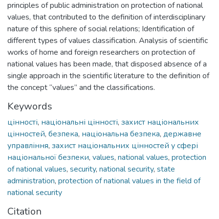
principles of public administration on protection of national
values, that contributed to the definition of interdisciplinary
nature of this sphere of social relations; Identification of
different types of values classification. Analysis of scientific
works of home and foreign researchers on protection of
national values has been made, that disposed absence of a
single approach in the scientific literature to the definition of
the concept “values” and the classifications.
Keywords
цінності
,
національні цінності
,
захист національних
цінностей
,
безпека
,
національна безпека
,
державне
управління
,
захист національних цінностей у сфері
національної безпеки
,
values
,
national values
,
protection
of national values
,
security
,
national security
,
state
administration
,
protection of national values in the field of
national security
Citation