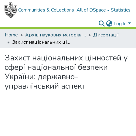
Communities & Collections
All of DSpace
Statistics
Log In
Home
Архів наукових матеріалів
Дисертації
Захист національних цінностей у сфері національної безпеки України: державно-управлінський аспект
Захист національних цінностей у
сфері національної безпеки
України: державно-
управлінський аспект