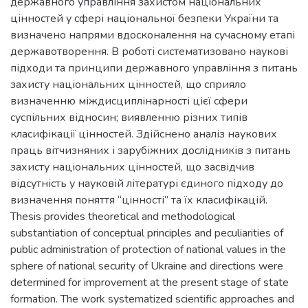
державного управління захистом національних
цінностей у сфері національної безпеки України та
визначено напрями вдосконалення на сучасному етапі
державотворення. В роботі систематизовано наукові
підходи та принципи державного управління з питань
захисту національних цінностей, що сприяло
визначенню міждисциплінарності цієї сфери
суспільних відносин; виявленню різних типів
класифікації цінностей. Здійснено аналіз наукових
праць вітчизняних і зарубіжних дослідників з питань
захисту національних цінностей, що засвідчив
відсутність у науковій літературі єдиного підходу до
визначення поняття “цінності” та їх класифікацій.
Thesis provides theoretical and methodological
substantiation of conceptual principles and peculiarities of
public administration of protection of national values in the
sphere of national security of Ukraine and directions were
determined for improvement at the present stage of state
formation. The work systematized scientific approaches and