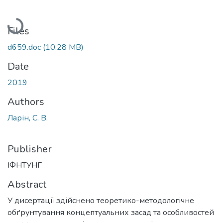
Loading...
Files
d659.doc
(10.28 MB)
Date
2019
Authors
Ларін, С. В.
Publisher
ІФНТУНГ
Abstract
У дисертації здійснено теоретико-методологічне
обґрунтування концептуальних засад та особливостей