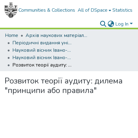
Communities & Collections
All of DSpace
Statistics
Log In
Home
Архів наукових матеріалів
Періодичні видання університету
Науковий вісник Івано-Франківського національного технічного університету нафти і газу. Серія: Економіка та управління в нафтовій і газовій промисловості
Науковий вісник Івано-Франківського національного технічного університету нафти і газу. Серія Економіка та управління в нафтовій і газовій промисловості - 2015 - № 2.
Розвиток теорії аудиту: дилема "принципи або правила"
Розвиток теорії аудиту: дилема
"принципи або правила"