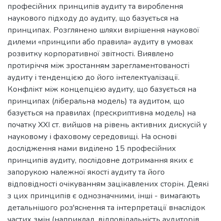
професійних принципів аудиту та вироблення
наукового підходу до аудиту, що базується на
принципах. Розглянено шляхи вирішення наукової
дилеми «принципи або правила» аудиту в умовах
розвитку корпоративної звітності. Виявлено
протиріччя між зростанням зарегламентованості
аудиту і тенденцією до його інтелектуалізації.
Конфлікт між концепцією аудиту, що базується на
принципах (ліберальна модель) та аудитом, що
базується на правилах (прескриптивна модель) на
початку XXI ст. вийшов на рівень активних дискусій у
науковому і фаховому середовищі. На основі
дослідження нами виділено 15 професійних
принципів аудиту, послідовне дотримання яких є
запорукою належної якості аудиту та його
відповідності очікуванням зацікавлених сторін. Деякі
з цих принципів є однозначними, інші - вимагають
детальнішого роз'яснення та інтерпретації внаслідок
частих змін (наприклад, відповідальність аудиторів