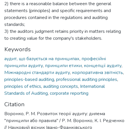
2) there is a reasonable balance between the general
statements (principles) and specific requirements and
procedures contained in the regulations and auditing
standards;
3) the auditors judgment retains priority in matters relating
to creating value for the company's stakeholders.
Keywords
аудит, що базується на принципах
,
професійні
принципи аудиту
,
принципи етики
,
концепції аудиту
,
Міжнародні стандарти аудиту
,
корпоративна звітність
,
principles-based auditing
,
professional auditing principles
,
principles of ethics
,
auditing concepts
,
International
Standards of Auditing
,
corporate reporting
Citation
Воронко, Р. М. Розвиток теорії аудиту: дилема
"принципи або правила" / Р. М. Воронко, К. І. Редченко
// Науковий вісник Івано-Франківського