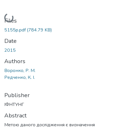
Loading...
Files
5155p.pdf
(784.79 KB)
Date
2015
Authors
Воронко, Р. М.
Редченко, К. І.
Publisher
ІФНТУНГ
Abstract
Метою даного дослідження є визначення