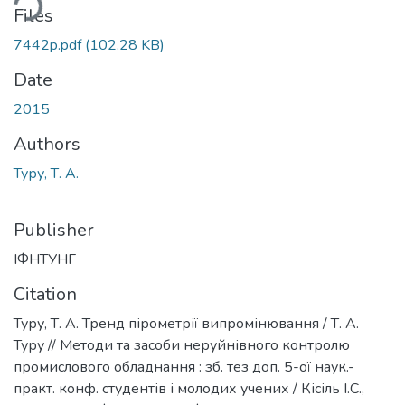
ding...
Files
7442p.pdf
(102.28 KB)
Date
2015
Authors
Туру, Т. А.
Publisher
ІФНТУНГ
Citation
Туру, Т. А. Тренд пірометрії випромінювання / Т. А.
Туру // Методи та засоби неруйнівного контролю
промислового обладнання : зб. тез доп. 5-ої наук.-
практ. конф. студентів і молодих учених / Кісіль І.С.,