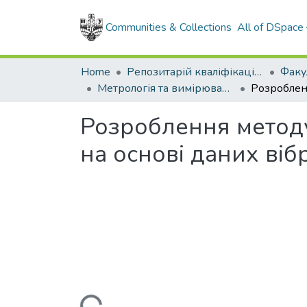
Communities & Collections
All of DSpace
Home
Репозитарій кваліфікаційних робіт здобувачів вищої освіти
Метрологія та вимірювальна техніка, магістр, 2024
Розроблення методу
на основі даних ві