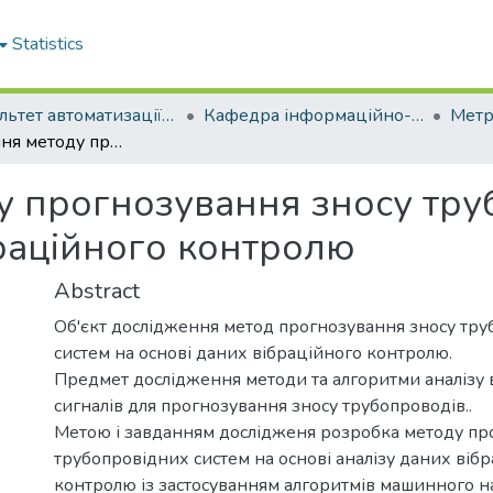
Statistics
Факультет автоматизації та енергетики
Кафедра інформаційно-вимірювальних технологій та енергетичного менеджменту
Розроблення методу прогнозування зносу трубопровідних систем на основі даних вібраційного контролю
 прогнозування зносу тру
браційного контролю
Abstract
Об'єкт дослідження метод прогнозування зносу тр
систем на основі даних вібраційного контролю.
Предмет дослідження методи та алгоритми аналізу 
сигналів для прогнозування зносу трубопроводів..
Метою і завданням дослідженя розробка методу пр
трубопровідних систем на основі аналізу даних віб
контролю із застосуванням алгоритмів машинного н