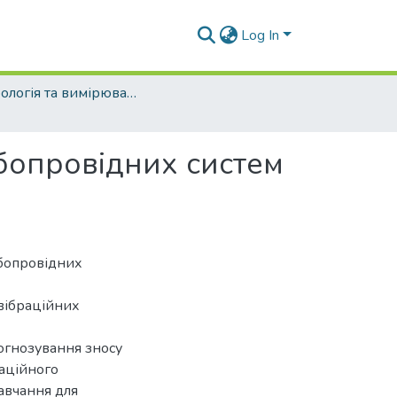
Log In
Метрологія та вимірювальна техніка (рівень магістр)
бопровідних систем
убопровідних
вібраційних
огнозування зносу
раційного
авчання для