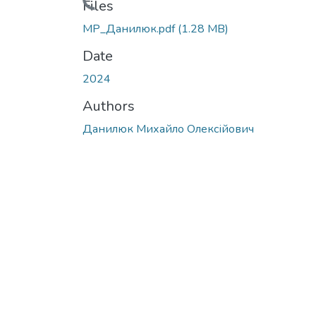
Loading...
Files
МР_Данилюк.pdf
(1.28 MB)
Date
2024
Authors
Данилюк Михайло Олексійович