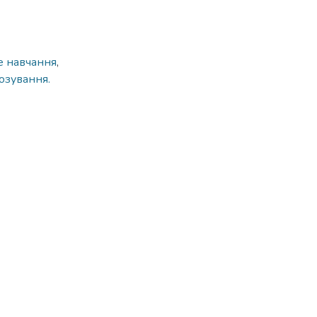
 навчання
,
озування.