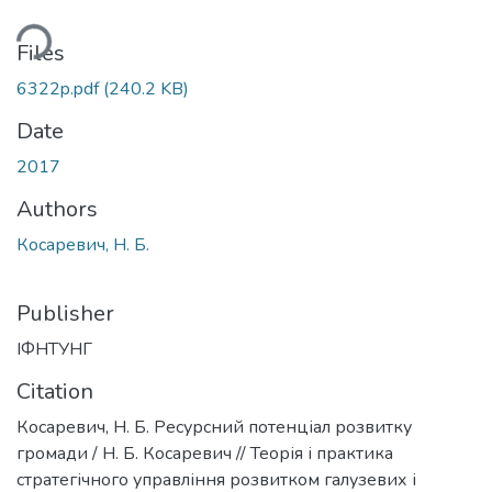
ding...
Files
6322p.pdf
(240.2 KB)
Date
2017
Authors
Косаревич, Н. Б.
Publisher
ІФНТУНГ
Citation
Косаревич, Н. Б. Ресурсний потенціал розвитку
громади / Н. Б. Косаревич // Теорія і практика
стратегічного управління розвитком галузевих і