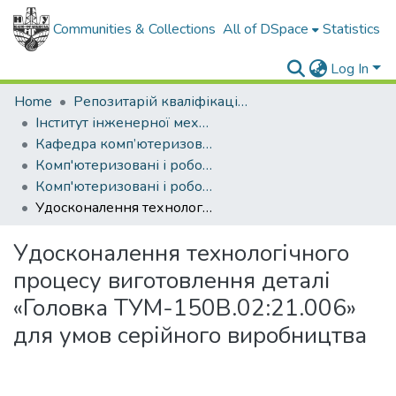
Communities & Collections
All of DSpace
Statistics
Log In
Home
Репозитарій кваліфікаційних робіт здобувачів вищої освіти
Інститут інженерної механіки і робототехніки
Кафедра комп’ютеризованого машинобудування
Комп'ютеризовані і роботизовані технології машинобудування (рівень магістр)
Комп'ютеризовані і роботизовані технології машинобудування, магістр, 2025
Удосконалення технологічного процесу виготовлення деталі «Головка ТУМ-150В.02:21.006» для умов серійного виробництва
Удосконалення технологічного
процесу виготовлення деталі
«Головка ТУМ-150В.02:21.006»
для умов серійного виробництва