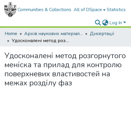
Communities & Collections
All of DSpace
Statistics
Log In
Home
Архів наукових матеріалів
Дисертації
Удосконалені метод розгорнутого меніска та прилад для контролю поверхневих властивостей на межах розділу фаз
Удосконалені метод розгорнутого
меніска та прилад для контролю
поверхневих властивостей на
межах розділу фаз