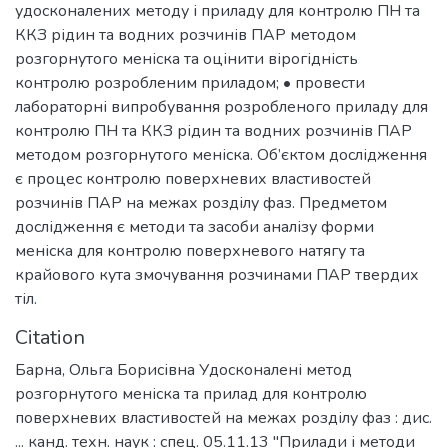
удосконалених методу і приладу для контролю ПН та
ККЗ рідин та водних розчинів ПАР методом
розгорнутого меніска та оцінити вірогідність
контролю розробленим приладом; • провести
лабораторні випробування розробленого приладу для
контролю ПН та ККЗ рідин та водних розчинів ПАР
методом розгорнутого меніска. Об’єктом дослідження
є процес контролю поверхневих властивостей
розчинів ПАР на межах розділу фаз. Предметом
дослідження є методи та засоби аналізу форми
меніска для контролю поверхневого натягу та
крайового кута змочування розчинами ПАР твердих
тіл.
Citation
Барна, Ольга Борисівна Удосконалені метод
розгорнутого меніска та прилад для контролю
поверхневих властивостей на межах розділу фаз : дис.
... канд. техн. наук : спец. 05.11.13 "Прилади і методи