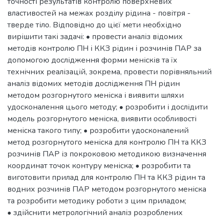
точності результатів контролю поверхневих
властивостей на межах розділу рідина - повітря -
тверде тіло. Відповідно до цієї мети необхідно
вирішити такі задачі: • провести аналіз відомих
методів контролю ПН і ККЗ рідин і розчинів ПАР за
допомогою дослідження форми менісків та їх
технічних реалізацій, зокрема, провести порівняльний
аналіз відомих методів дослідження ПН рідин
методом розгорнутого меніска і виявити шляхи
удосконалення цього методу; • розробити і дослідити
модель розгорнутого меніска, виявити особливості
меніска такого типу; • розробити удосконалений
метод розгорнутого меніска для контролю ПН та ККЗ
розчинів ПАР із покроковою методикою визначення
координат точок контуру меніска; • розробити та
виготовити прилад для контролю ПН та ККЗ рідин та
водних розчинів ПАР методом розгорнутого меніска
та розробити методику роботи з цим приладом;
• здійснити метрологічний аналіз розроблених