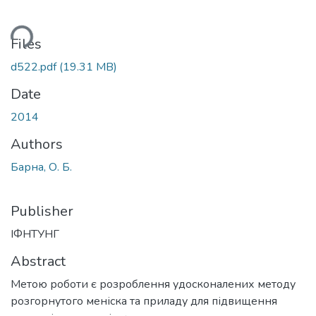
ding...
Files
d522.pdf
(19.31 MB)
Date
2014
Authors
Барна, О. Б.
Publisher
ІФНТУНГ
Abstract
Метою роботи є розроблення удосконалених методу
розгорнутого меніска та приладу для підвищення