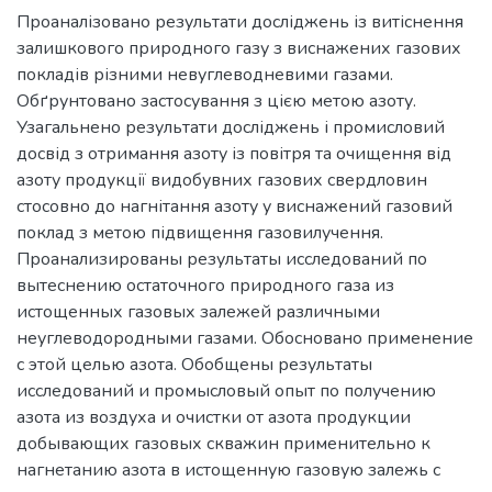
Проаналізовано результати досліджень із витіснення
залишкового природного газу з виснажених газових
покладів різними невуглеводневими газами.
Обґрунтовано застосування з цією метою азоту.
Узагальнено результати досліджень і промисловий
досвід з отримання азоту із повітря та очищення від
азоту продукції видобувних газових свердловин
стосовно до нагнітання азоту у виснажений газовий
поклад з метою підвищення газовилучення.
Проанализированы результаты исследований по
вытеснению остаточного природного газа из
истощенных газовых залежей различными
неуглеводородными газами. Обосновано применение
с этой целью азота. Обобщены результаты
исследований и промысловый опыт по получению
азота из воздуха и очистки от азота продукции
добывающих газовых скважин применительно к
нагнетанию азота в истощенную газовую залежь с