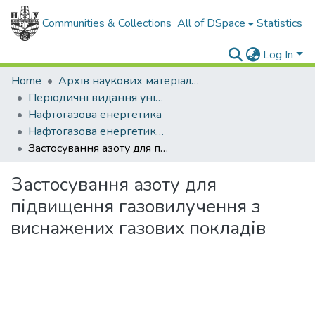
Communities & Collections
All of DSpace
Statistics
Log In
Home
Архів наукових матеріалів
Періодичні видання університету
Нафтогазова енергетика
Нафтогазова енергетика - 2018 - № 2.
Застосування азоту для підвищення газовилучення з виснажених газових покладів
Застосування азоту для
підвищення газовилучення з
виснажених газових покладів