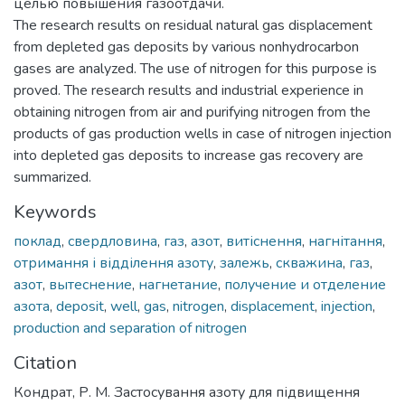
целью повышения газоотдачи.
The research results on residual natural gas displacement
from depleted gas deposits by various nonhydrocarbon
gases are analyzed. The use of nitrogen for this purpose is
proved. The research results and industrial experience in
obtaining nitrogen from air and purifying nitrogen from the
products of gas production wells in case of nitrogen injection
into depleted gas deposits to increase gas recovery are
summarized.
Keywords
поклад
,
свердловина
,
газ
,
азот
,
витіснення
,
нагнітання
,
отримання і відділення азоту
,
залежь
,
скважина
,
газ
,
азот
,
вытеснение
,
нагнетание
,
получение и отделение
азота
,
deposit
,
well
,
gas
,
nitrogen
,
displacement
,
injection
,
production and separation of nitrogen
Citation
Кондрат, Р. М. Застосування азоту для підвищення